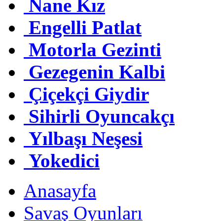
Nane Kız
Engelli Patlat
Motorla Gezinti
Gezegenin Kalbi
Çiçekçi Giydir
Sihirli Oyuncakçı
Yılbaşı Neşesi
Yokedici
Anasayfa
Savaş Oyunları