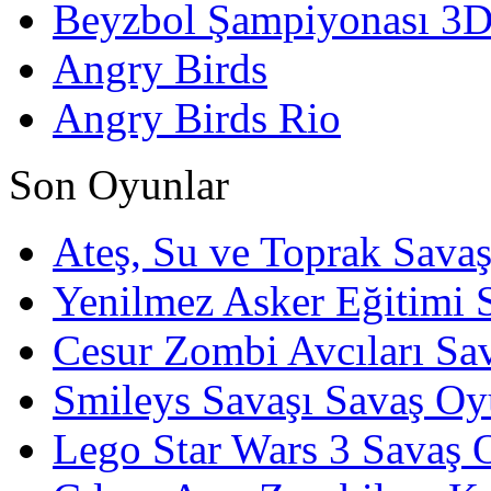
Beyzbol Şampiyonası 3
Angry Birds
Angry Birds Rio
Son Oyunlar
Ateş, Su ve Toprak Sava
Yenilmez Asker Eğitimi 
Cesur Zombi Avcıları Sa
Smileys Savaşı Savaş Oy
Lego Star Wars 3 Savaş 