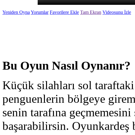
Yeniden Oyna
Yorumlar
Favorilere Ekle
Tam Ekran
Videosunu İzle
Bu Oyun Nasıl Oynanır?
Küçük silahları sol taraftak
penguenlerin bölgeye gireme
senin tarafına geçmemesini
başarabilirsin. Oyunkardeş b