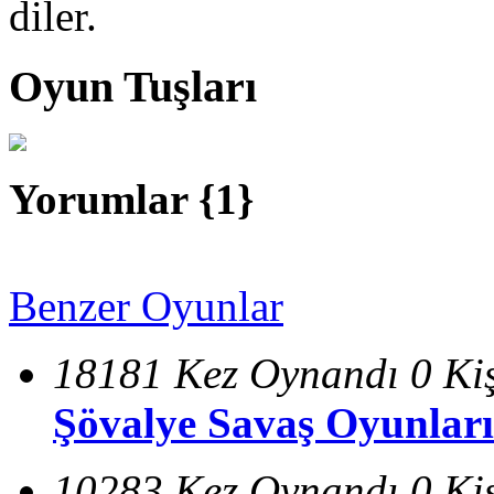
diler.
Oyun Tuşları
Yorumlar {
1
}
Benzer Oyunlar
18181 Kez Oynandı
0 Ki
Şövalye Savaş Oyunları
10283 Kez Oynandı
0 Ki