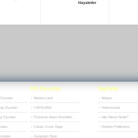
Hayaletler
 Oyunları
Market Land
İletişim
vaş Oyunları
CAFELAND
Hakkımızda
ş Oyunları
Örümcek Adam Resimleri
Aile Filtresi Nedir?
nları
Candy Crush Saga
Reklam Politikamız
yunları
Gangnam Style