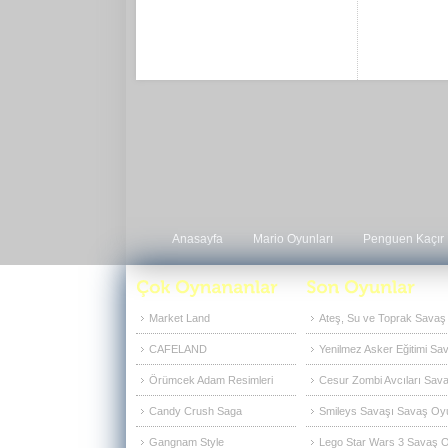
Anasayfa
Mario Oyunları
Penguen Kaçır
Market Land
Ateş, Su ve Toprak Savaş
CAFELAND
Yenilmez Asker Eğitimi Sa
Örümcek Adam Resimleri
Cesur Zombi Avcıları Sava
Candy Crush Saga
Smileys Savaşı Savaş Oyu
Gangnam Style
Lego Star Wars 3 Savaş O