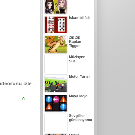
İskambil falı
Zıp Zıp
Kaplan
Tigger
Müzisyen
Sue
Motor Yarışı
Maya Mojo
0
Sevgililer
günü boyama