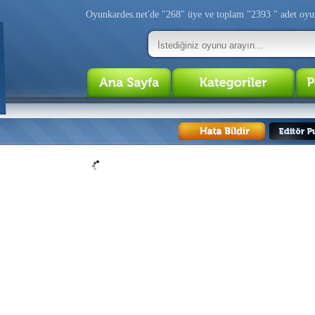
Oyunkardes.net'de
"268"
üye ve toplam
"2393 "
adet oyu