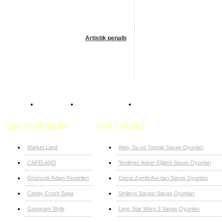
Artistik penaltı
Anasayfa
Penaltı Oyunları
Penaltı Kullan
Çok Oynananlar
Son Oyunlar
Market Land
Ateş, Su ve Toprak Savaş Oyunları
CAFELAND
Yenilmez Asker Eğitimi Savaş Oyunları
Örümcek Adam Resimleri
Cesur Zombi Avcıları Savaş Oyunları
Candy Crush Saga
Smileys Savaşı Savaş Oyunları
Gangnam Style
Lego Star Wars 3 Savaş Oyunları