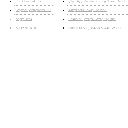
3D Sokak Pateni 2
Çılgın Aşçı Zombilere Karşı Savaş Oyunlar
Beyzbol Şampiyonası 3D
Kaleyi Koru Savaş Oyunları
Angry Birds
Cesur Atlı Şövalye Savaş Oyunları
Angry Birds Rio
Zombilere Karşı Savaş Savaş Oyunları