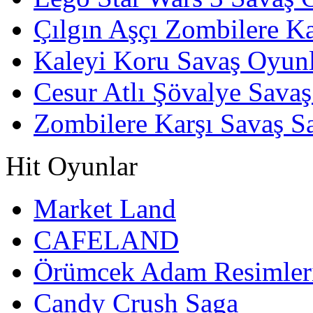
Çılgın Aşçı Zombilere Ka
Kaleyi Koru Savaş Oyunl
Cesur Atlı Şövalye Savaş
Zombilere Karşı Savaş S
Hit Oyunlar
Market Land
CAFELAND
Örümcek Adam Resimler
Candy Crush Saga