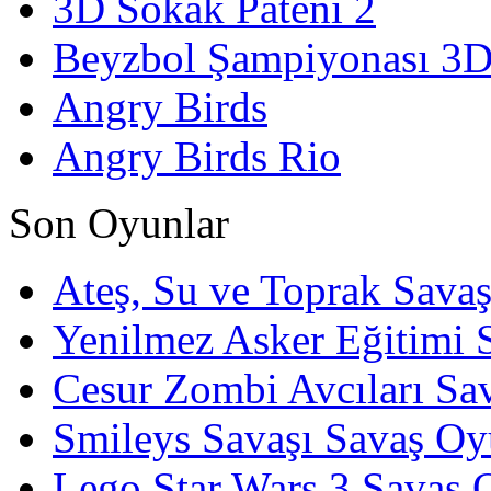
3D Sokak Pateni 2
Beyzbol Şampiyonası 3
Angry Birds
Angry Birds Rio
Son Oyunlar
Ateş, Su ve Toprak Sava
Yenilmez Asker Eğitimi 
Cesur Zombi Avcıları Sa
Smileys Savaşı Savaş Oy
Lego Star Wars 3 Savaş 