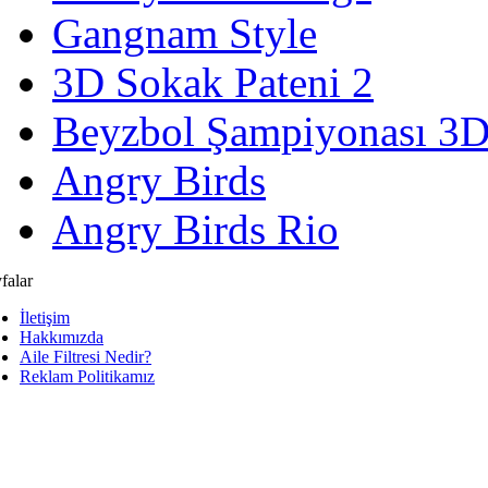
Gangnam Style
3D Sokak Pateni 2
Beyzbol Şampiyonası 3
Angry Birds
Angry Birds Rio
falar
İletişim
Hakkımızda
Aile Filtresi Nedir?
Reklam Politikamız