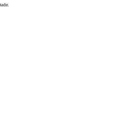
adır.