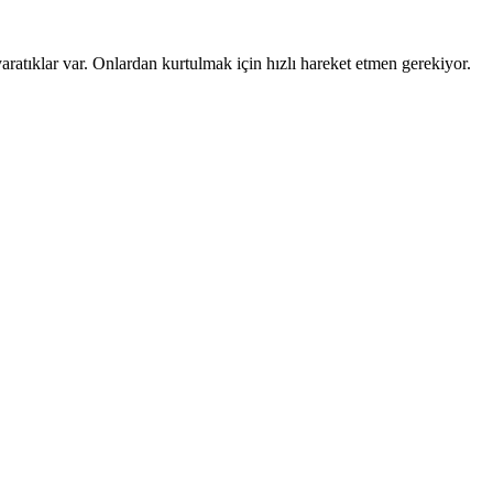
tıklar var. Onlardan kurtulmak için hızlı hareket etmen gerekiyor.