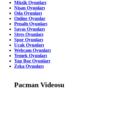
Müzik Oyunları
Nişan Oyunları
Oda Oyunları
Online Oyunlar
Penaltı Oyunları
Savaş Oyunları
Stres Oyunları
Spor Oyunları
Uçak Oyunları
Webcam Oyunları
Yemek Oyunları
Yap Boz Oyunları
Zeka Oyunları
Pacman Videosu