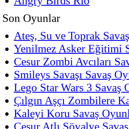
Angry Birds Rio
Son Oyunlar
Ateş, Su ve Toprak Sava
Yenilmez Asker Eğitimi 
Cesur Zombi Avcıları Sa
Smileys Savaşı Savaş Oy
Lego Star Wars 3 Savaş 
Çılgın Aşçı Zombilere Ka
Kaleyi Koru Savaş Oyunl
Cesur Atlı Şövalye Savaş