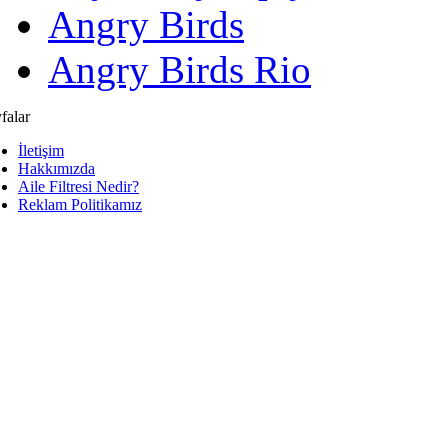
Angry Birds
Angry Birds Rio
falar
İletişim
Hakkımızda
Aile Filtresi Nedir?
Reklam Politikamız