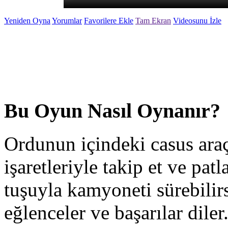
Yeniden Oyna
Yorumlar
Favorilere Ekle
Tam Ekran
Videosunu İzle
Bu Oyun Nasıl Oynanır?
Ordunun içindeki casus araç
işaretleriyle takip et ve pa
tuşuyla kamyoneti sürebilir
eğlenceler ve başarılar diler