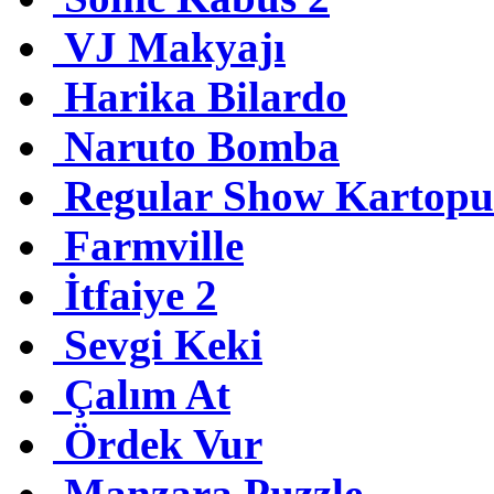
VJ Makyajı
Harika Bilardo
Naruto Bomba
Regular Show Kartopu 
Farmville
İtfaiye 2
Sevgi Keki
Çalım At
Ördek Vur
Manzara Puzzle