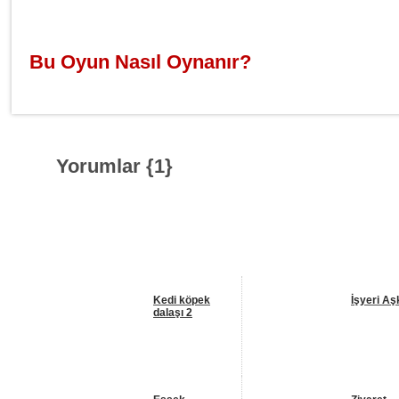
Bu Oyun Nasıl Oynanır?
Yorumlar {
1
}
Benzer Oyunlar
Kedi köpek
İşyeri Aş
dalaşı 2