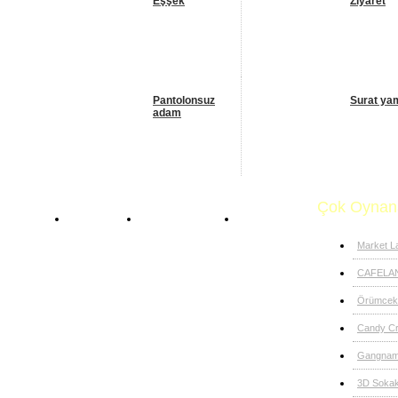
Eşşek
Ziyaret
Pantolonsuz
Surat ya
adam
Çok Oynan
Anasayfa
Komik Oyunlar
Okul aşkı
Market L
CAFELA
Örümcek 
Candy C
Gangnam
3D Sokak