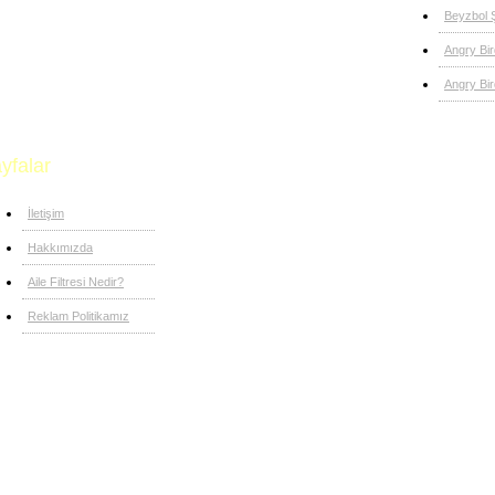
Beyzbol 
Angry Bi
Angry Bir
yfalar
İletişim
Hakkımızda
Aile Filtresi Nedir?
Reklam Politikamız