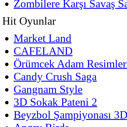
Zombilere Karşı Savaş S
Hit Oyunlar
Market Land
CAFELAND
Örümcek Adam Resimler
Candy Crush Saga
Gangnam Style
3D Sokak Pateni 2
Beyzbol Şampiyonası 3