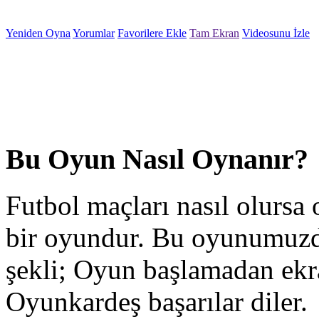
Yeniden Oyna
Yorumlar
Favorilere Ekle
Tam Ekran
Videosunu İzle
Bu Oyun Nasıl Oynanır?
Futbol maçları nasıl olursa 
bir oyundur. Bu oyunumuzd
şekli; Oyun başlamadan ekra
Oyunkardeş başarılar diler.