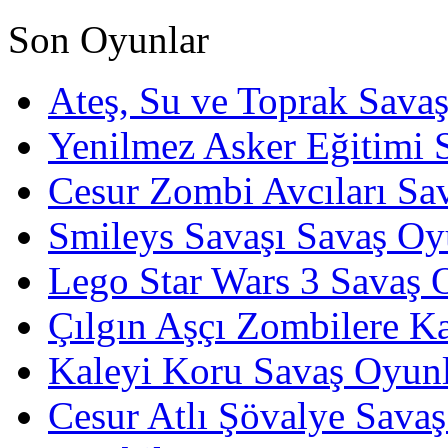
Son Oyunlar
Ateş, Su ve Toprak Sava
Yenilmez Asker Eğitimi 
Cesur Zombi Avcıları Sa
Smileys Savaşı Savaş Oy
Lego Star Wars 3 Savaş 
Çılgın Aşçı Zombilere Ka
Kaleyi Koru Savaş Oyunl
Cesur Atlı Şövalye Savaş