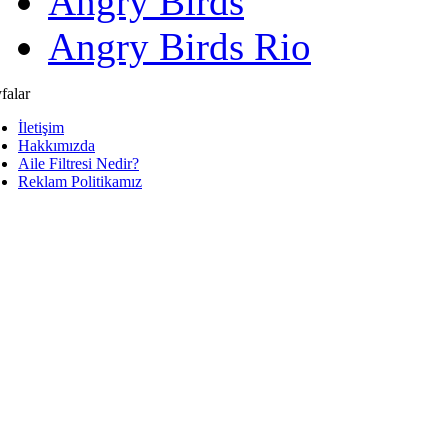
Angry Birds
Angry Birds Rio
falar
İletişim
Hakkımızda
Aile Filtresi Nedir?
Reklam Politikamız