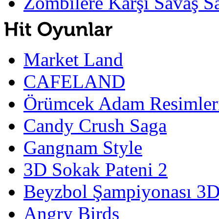
Zombilere Karşı Savaş S
Market Land
CAFELAND
Örümcek Adam Resimler
Candy Crush Saga
Gangnam Style
3D Sokak Pateni 2
Beyzbol Şampiyonası 3
Angry Birds