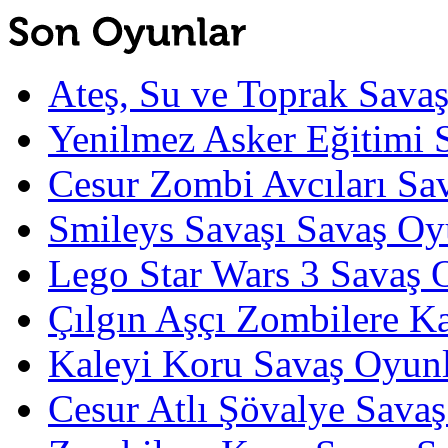
Ateş, Su ve Toprak Sava
Yenilmez Asker Eğitimi 
Cesur Zombi Avcıları Sa
Smileys Savaşı Savaş Oy
Lego Star Wars 3 Savaş 
Çılgın Aşçı Zombilere Ka
Kaleyi Koru Savaş Oyunl
Cesur Atlı Şövalye Savaş