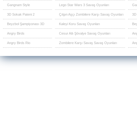
Gangnam Style
Lego Star Wars 3 Savaş Oyunları
Ga
3D Sokak Pateni 2
Çılgın Aşçı Zombilere Karşı Savaş Oyunları
3D 
Beyzbol Şampiyonası 3D
Kaleyi Koru Savaş Oyunları
Be
Angry Birds
Cesur Atlı Şövalye Savaş Oyunları
Ang
Angry Birds Rio
Zombilere Karşı Savaş Savaş Oyunları
Ang