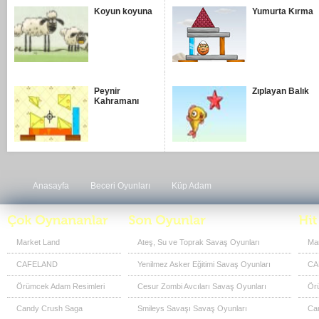
Koyun koyuna
Yumurta Kırma
Peynir
Zıplayan Balık
Kahramanı
Anasayfa
Beceri Oyunları
Küp Adam
Market Land
Ateş, Su ve Toprak Savaş Oyunları
Ma
CAFELAND
Yenilmez Asker Eğitimi Savaş Oyunları
CA
Örümcek Adam Resimleri
Cesur Zombi Avcıları Savaş Oyunları
Ör
Candy Crush Saga
Smileys Savaşı Savaş Oyunları
Ca