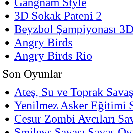
Gangnam Style
3D Sokak Pateni 2
Beyzbol Şampiyonası 3
Angry Birds
Angry Birds Rio
Son Oyunlar
Ateş, Su ve Toprak Sava
Yenilmez Asker Eğitimi 
Cesur Zombi Avcıları Sa
Smileys Savaşı Savaş Oy