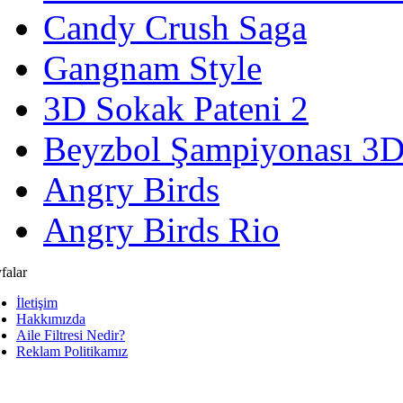
Candy Crush Saga
Gangnam Style
3D Sokak Pateni 2
Beyzbol Şampiyonası 3
Angry Birds
Angry Birds Rio
falar
İletişim
Hakkımızda
Aile Filtresi Nedir?
Reklam Politikamız