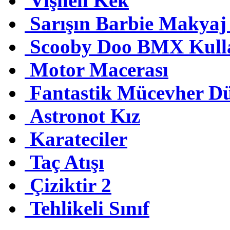
Vişneli Kek
Sarışın Barbie Makya
Scooby Doo BMX Kull
Motor Macerası
Fantastik Mücevher D
Astronot Kız
Karateciler
Taç Atışı
Çiziktir 2
Tehlikeli Sınıf