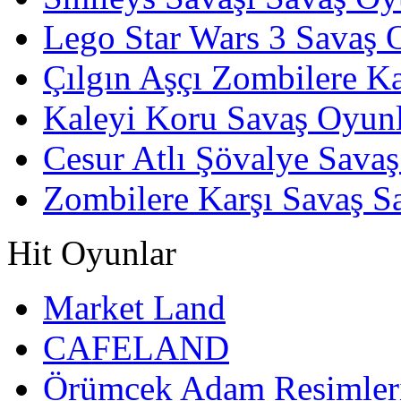
Lego Star Wars 3 Savaş 
Çılgın Aşçı Zombilere Ka
Kaleyi Koru Savaş Oyunl
Cesur Atlı Şövalye Savaş
Zombilere Karşı Savaş S
Hit Oyunlar
Market Land
CAFELAND
Örümcek Adam Resimler