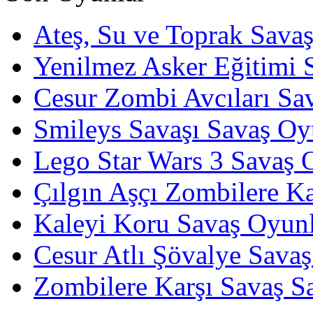
Ateş, Su ve Toprak Sava
Yenilmez Asker Eğitimi 
Cesur Zombi Avcıları Sa
Smileys Savaşı Savaş Oy
Lego Star Wars 3 Savaş 
Çılgın Aşçı Zombilere Ka
Kaleyi Koru Savaş Oyunl
Cesur Atlı Şövalye Savaş
Zombilere Karşı Savaş S