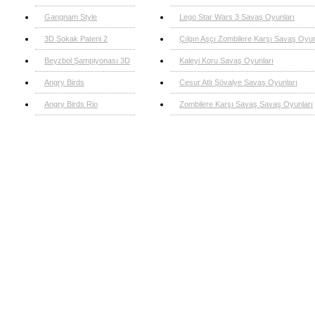
Gangnam Style
Lego Star Wars 3 Savaş Oyunları
3D Sokak Pateni 2
Çılgın Aşçı Zombilere Karşı Savaş Oyun
Beyzbol Şampiyonası 3D
Kaleyi Koru Savaş Oyunları
Angry Birds
Cesur Atlı Şövalye Savaş Oyunları
Angry Birds Rio
Zombilere Karşı Savaş Savaş Oyunları