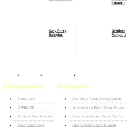
Kuaförü
Katy Perry
Ünlülere
Bakışları
Makyaj 1
Anasayfa
Makyaj Oyunları
Katy Perry Bakışları
Market Land
Ateş, Su ve Toprak Savaş Oyunları
CAFELAND
Yenilmez Asker Eğitimi Savaş Oyunları
Örümcek Adam Resimleri
Cesur Zombi Avcıları Savaş Oyunları
Candy Crush Saga
Smileys Savaşı Savaş Oyunları