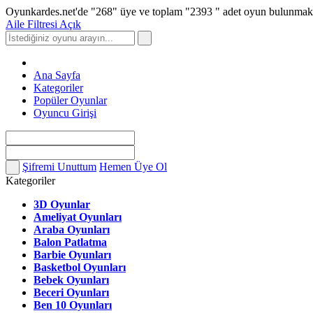
Oyunkardes.net'de
"268"
üye ve toplam
"2393 "
adet oyun bulunmakt
Aile Filtresi Açık
Ana Sayfa
Kategoriler
Popüler Oyunlar
Oyuncu Girişi
Şifremi Unuttum
Hemen Üye Ol
Kategoriler
3D Oyunlar
Ameliyat Oyunları
Araba Oyunları
Balon Patlatma
Barbie Oyunları
Basketbol Oyunları
Bebek Oyunları
Beceri Oyunları
Ben 10 Oyunları