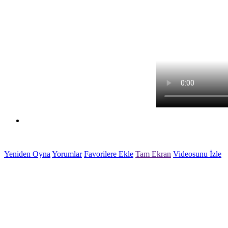
Işın kılıcı Oyunu
Yeniden Oyna
Yorumlar
Favorilere Ekle
Tam Ekran
Videosunu İzle