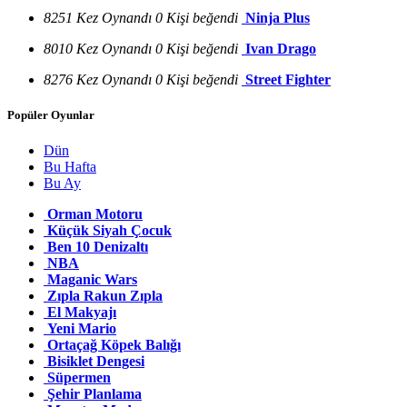
8251 Kez Oynandı
0 Kişi beğendi
Ninja Plus
8010 Kez Oynandı
0 Kişi beğendi
Ivan Drago
8276 Kez Oynandı
0 Kişi beğendi
Street Fighter
Popüler Oyunlar
Dün
Bu Hafta
Bu Ay
Orman Motoru
Küçük Siyah Çocuk
Ben 10 Denizaltı
NBA
Maganic Wars
Zıpla Rakun Zıpla
El Makyajı
Yeni Mario
Ortaçağ Köpek Balığı
Bisiklet Dengesi
Süpermen
Şehir Planlama