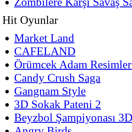
Zombilere Karşı Savaş S
Hit Oyunlar
Market Land
CAFELAND
Örümcek Adam Resimler
Candy Crush Saga
Gangnam Style
3D Sokak Pateni 2
Beyzbol Şampiyonası 3
Angry Birds