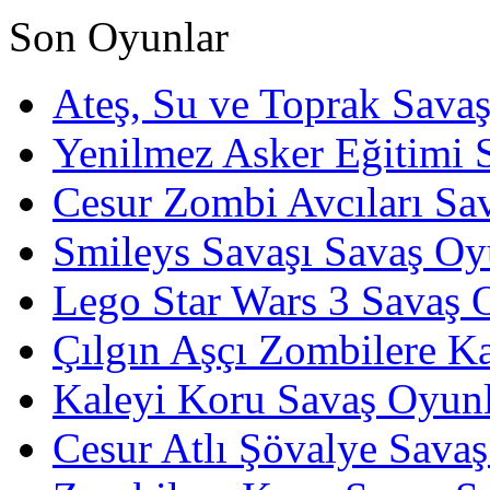
Son Oyunlar
Ateş, Su ve Toprak Sava
Yenilmez Asker Eğitimi 
Cesur Zombi Avcıları Sa
Smileys Savaşı Savaş Oy
Lego Star Wars 3 Savaş 
Çılgın Aşçı Zombilere Ka
Kaleyi Koru Savaş Oyunl
Cesur Atlı Şövalye Savaş