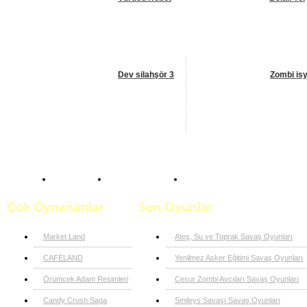
Dev silahşör 3
Zombi isy
Anasayfa
Nişan Oyunları
Hızlı Silah
Market Land
Ateş, Su ve Toprak Savaş Oyunları
CAFELAND
Yenilmez Asker Eğitimi Savaş Oyunları
Örümcek Adam Resimleri
Cesur Zombi Avcıları Savaş Oyunları
Candy Crush Saga
Smileys Savaşı Savaş Oyunları