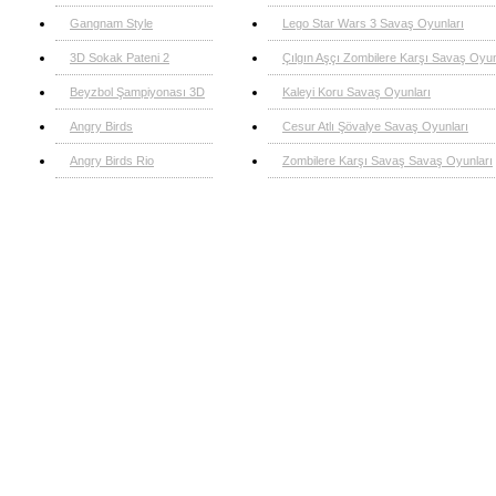
Gangnam Style
Lego Star Wars 3 Savaş Oyunları
3D Sokak Pateni 2
Çılgın Aşçı Zombilere Karşı Savaş Oyun
Beyzbol Şampiyonası 3D
Kaleyi Koru Savaş Oyunları
Angry Birds
Cesur Atlı Şövalye Savaş Oyunları
Angry Birds Rio
Zombilere Karşı Savaş Savaş Oyunları