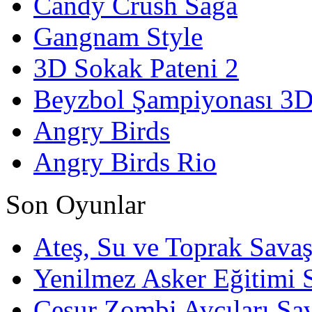
Candy Crush Saga
Gangnam Style
3D Sokak Pateni 2
Beyzbol Şampiyonası 3
Angry Birds
Angry Birds Rio
Son Oyunlar
Ateş, Su ve Toprak Sava
Yenilmez Asker Eğitimi 
Cesur Zombi Avcıları Sa