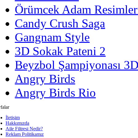
Örümcek Adam Resimler
Candy Crush Saga
Gangnam Style
3D Sokak Pateni 2
Beyzbol Şampiyonası 3
Angry Birds
Angry Birds Rio
falar
İletişim
Hakkımızda
Aile Filtresi Nedir?
Reklam Politikamız