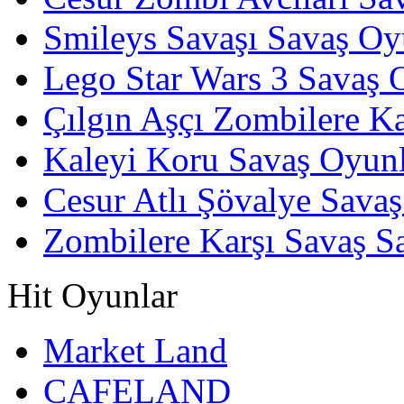
Smileys Savaşı Savaş Oy
Lego Star Wars 3 Savaş 
Çılgın Aşçı Zombilere Ka
Kaleyi Koru Savaş Oyunl
Cesur Atlı Şövalye Savaş
Zombilere Karşı Savaş S
Hit Oyunlar
Market Land
CAFELAND