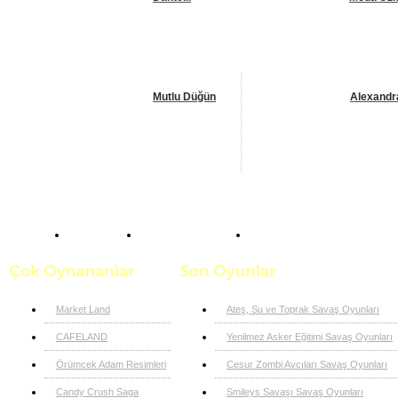
Mutlu Düğün
Alexandr
Anasayfa
Manken Oyunları
Gotikler
Market Land
Ateş, Su ve Toprak Savaş Oyunları
CAFELAND
Yenilmez Asker Eğitimi Savaş Oyunları
Örümcek Adam Resimleri
Cesur Zombi Avcıları Savaş Oyunları
Candy Crush Saga
Smileys Savaşı Savaş Oyunları