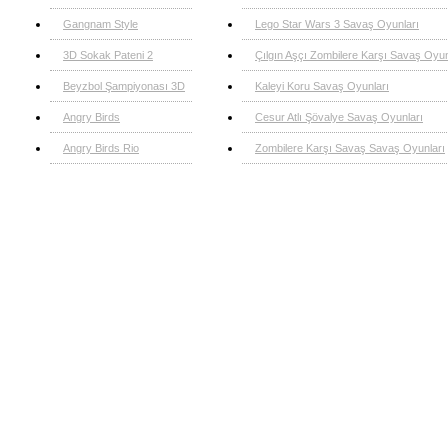
Gangnam Style
Lego Star Wars 3 Savaş Oyunları
3D Sokak Pateni 2
Çılgın Aşçı Zombilere Karşı Savaş Oyun
Beyzbol Şampiyonası 3D
Kaleyi Koru Savaş Oyunları
Angry Birds
Cesur Atlı Şövalye Savaş Oyunları
Angry Birds Rio
Zombilere Karşı Savaş Savaş Oyunları