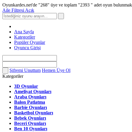
Oyunkardes.net'de
"268"
üye ve toplam
"2393 "
adet oyun bulunmakt
Aile Filtresi Açık
Ana Sayfa
Kategoriler
Popüler Oyunlar
Oyuncu Girişi
Şifremi Unuttum
Hemen Üye Ol
Kategoriler
3D Oyunlar
Ameliyat Oyunları
Araba Oyunları
Balon Patlatma
Barbie Oyunları
Basketbol Oyunları
Bebek Oyunları
Beceri Oyunları
Ben 10 Oyunları