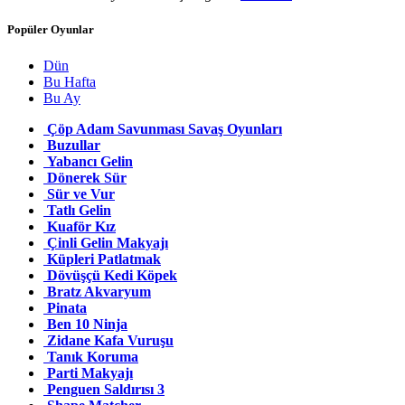
Popüler Oyunlar
Dün
Bu Hafta
Bu Ay
Çöp Adam Savunması Savaş Oyunları
Buzullar
Yabancı Gelin
Dönerek Sür
Sür ve Vur
Tatlı Gelin
Kuaför Kız
Çinli Gelin Makyajı
Küpleri Patlatmak
Dövüşçü Kedi Köpek
Bratz Akvaryum
Pinata
Ben 10 Ninja
Zidane Kafa Vuruşu
Tanık Koruma
Parti Makyajı
Penguen Saldırısı 3