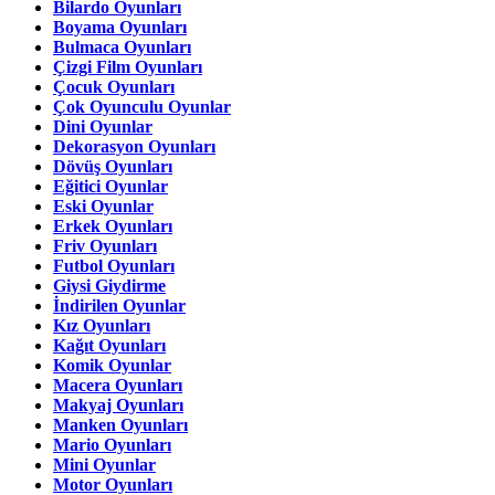
Bilardo Oyunları
Boyama Oyunları
Bulmaca Oyunları
Çizgi Film Oyunları
Çocuk Oyunları
Çok Oyunculu Oyunlar
Dini Oyunlar
Dekorasyon Oyunları
Dövüş Oyunları
Eğitici Oyunlar
Eski Oyunlar
Erkek Oyunları
Friv Oyunları
Futbol Oyunları
Giysi Giydirme
İndirilen Oyunlar
Kız Oyunları
Kağıt Oyunları
Komik Oyunlar
Macera Oyunları
Makyaj Oyunları
Manken Oyunları
Mario Oyunları
Mini Oyunlar
Motor Oyunları