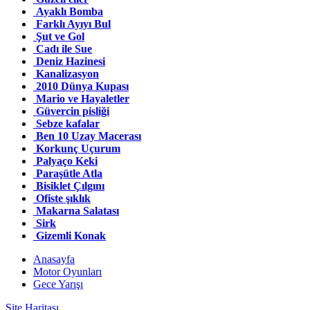
Ayaklı Bomba
Farklı Ayıyı Bul
Şut ve Gol
Cadı ile Sue
Deniz Hazinesi
Kanalizasyon
2010 Dünya Kupası
Mario ve Hayaletler
Güvercin pisliği
Sebze kafalar
Ben 10 Uzay Macerası
Korkunç Uçurum
Palyaço Keki
Paraşütle Atla
Bisiklet Çılgını
Ofiste şıklık
Makarna Salatası
Sirk
Gizemli Konak
Anasayfa
Motor Oyunları
Gece Yarışı
Site Haritası