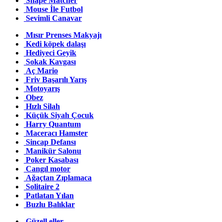
Shape Matcher
Mouse İle Futbol
Sevimli Canavar
Mısır Prenses Makyajı
Kedi köpek dalaşı
Hediyeci Geyik
Sokak Kavgası
Aç Mario
Friv Başarılı Yarış
Motoyarış
Obez
Hızlı Silah
Küçük Siyah Çocuk
Harry Quantum
Maceracı Hamster
Sincap Defansı
Manikür Salonu
Poker Kasabası
Cangıl motor
Ağaçtan Zıplamaca
Solitaire 2
Patlatan Yılan
Buzlu Balıklar
Güzell eller