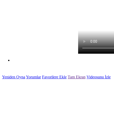
Gece Yarışı Oyunu
Yeniden Oyna
Yorumlar
Favorilere Ekle
Tam Ekran
Videosunu İzle