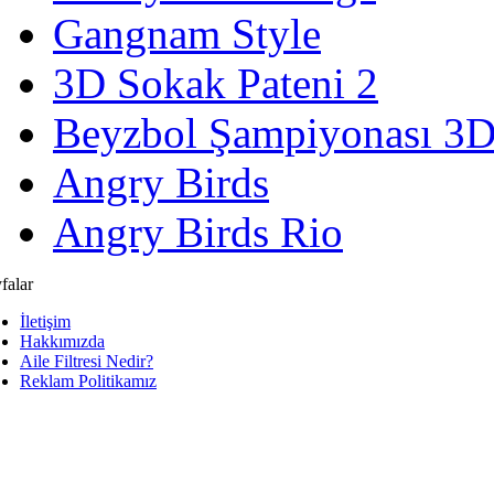
Gangnam Style
3D Sokak Pateni 2
Beyzbol Şampiyonası 3
Angry Birds
Angry Birds Rio
falar
İletişim
Hakkımızda
Aile Filtresi Nedir?
Reklam Politikamız