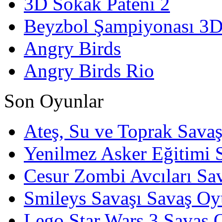
3D Sokak Pateni 2
Beyzbol Şampiyonası 3
Angry Birds
Angry Birds Rio
Son Oyunlar
Ateş, Su ve Toprak Sava
Yenilmez Asker Eğitimi 
Cesur Zombi Avcıları Sa
Smileys Savaşı Savaş Oy
Lego Star Wars 3 Savaş 