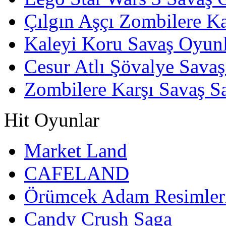
Çılgın Aşçı Zombilere Ka
Kaleyi Koru Savaş Oyunl
Cesur Atlı Şövalye Savaş
Zombilere Karşı Savaş S
Hit Oyunlar
Market Land
CAFELAND
Örümcek Adam Resimler
Candy Crush Saga