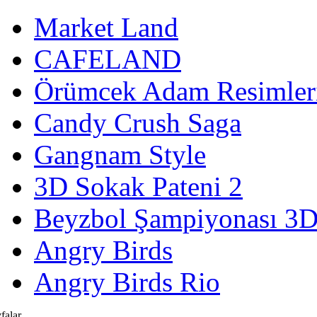
Market Land
CAFELAND
Örümcek Adam Resimler
Candy Crush Saga
Gangnam Style
3D Sokak Pateni 2
Beyzbol Şampiyonası 3
Angry Birds
Angry Birds Rio
falar