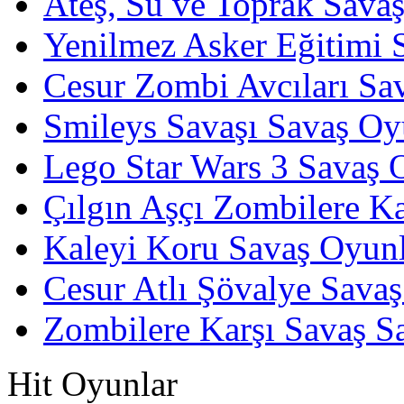
Ateş, Su ve Toprak Sava
Yenilmez Asker Eğitimi 
Cesur Zombi Avcıları Sa
Smileys Savaşı Savaş Oy
Lego Star Wars 3 Savaş 
Çılgın Aşçı Zombilere Ka
Kaleyi Koru Savaş Oyunl
Cesur Atlı Şövalye Savaş
Zombilere Karşı Savaş S
Hit Oyunlar