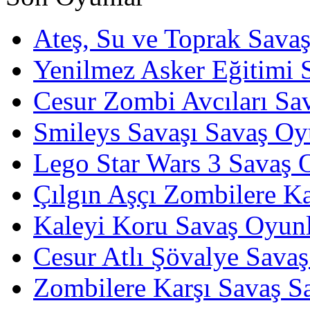
Ateş, Su ve Toprak Sava
Yenilmez Asker Eğitimi 
Cesur Zombi Avcıları Sa
Smileys Savaşı Savaş Oy
Lego Star Wars 3 Savaş 
Çılgın Aşçı Zombilere Ka
Kaleyi Koru Savaş Oyunl
Cesur Atlı Şövalye Savaş
Zombilere Karşı Savaş S