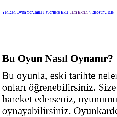
Yeniden Oyna
Yorumlar
Favorilere Ekle
Tam Ekran
Videosunu İzle
Bu Oyun Nasıl Oynanır?
Bu oyunla, eski tarihte nel
onları öğrenebilirsiniz. Size
hareket ederseniz, oyunumu
oynayabilirsiniz. Oyunkardeş