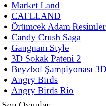
Market Land
CAFELAND
Örümcek Adam Resimler
Candy Crush Saga
Gangnam Style
3D Sokak Pateni 2
Beyzbol Şampiyonası 3
Angry Birds
Angry Birds Rio
Son Oyunlar