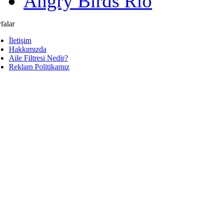
Angry Birds Rio
falar
İletişim
Hakkımızda
Aile Filtresi Nedir?
Reklam Politikamız