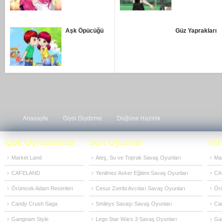
Aşk Öpücüğü
Güz Yaprakları
Anasayfa
Giysi Giydirme
Düğüne Hazırlık
Market Land
Ateş, Su ve Toprak Savaş Oyunları
Ma
CAFELAND
Yenilmez Asker Eğitimi Savaş Oyunları
CA
Örümcek Adam Resimleri
Cesur Zombi Avcıları Savaş Oyunları
Ör
Candy Crush Saga
Smileys Savaşı Savaş Oyunları
Ca
Gangnam Style
Lego Star Wars 3 Savaş Oyunları
Ga