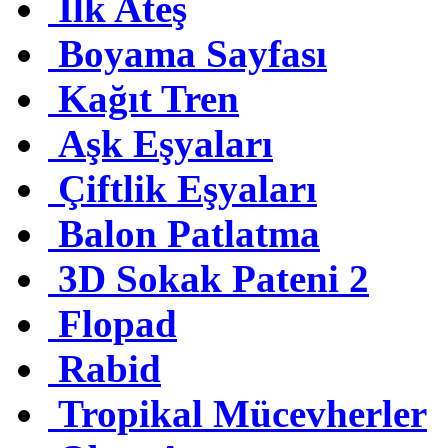
İlk Ateş
Boyama Sayfası
Kağıt Tren
Aşk Eşyaları
Çiftlik Eşyaları
Balon Patlatma
3D Sokak Pateni 2
Flopad
Rabid
Tropikal Mücevherler