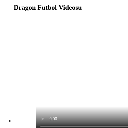
Dragon Futbol Videosu
Dragon Futbol Oyunu