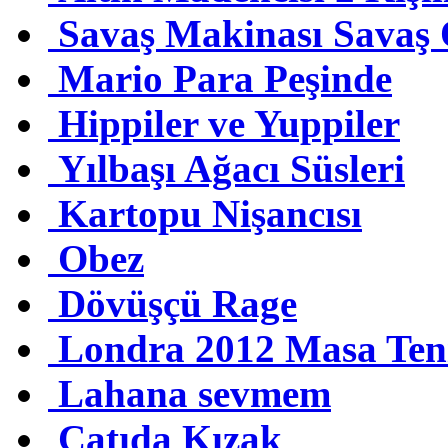
Savaş Makinası Savaş 
Mario Para Peşinde
Hippiler ve Yuppiler
Yılbaşı Ağacı Süsleri
Kartopu Nişancısı
Obez
Dövüşçü Rage
Londra 2012 Masa Teni
Lahana sevmem
Çatıda Kızak