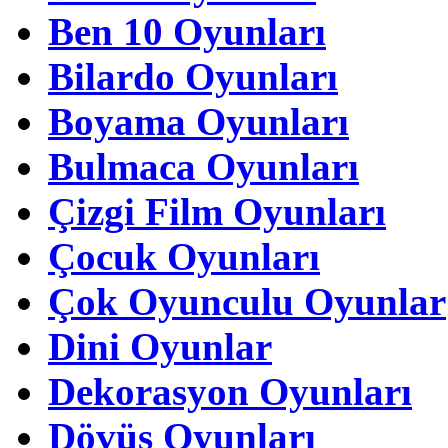
Ben 10 Oyunları
Bilardo Oyunları
Boyama Oyunları
Bulmaca Oyunları
Çizgi Film Oyunları
Çocuk Oyunları
Çok Oyunculu Oyunlar
Dini Oyunlar
Dekorasyon Oyunları
Dövüş Oyunları