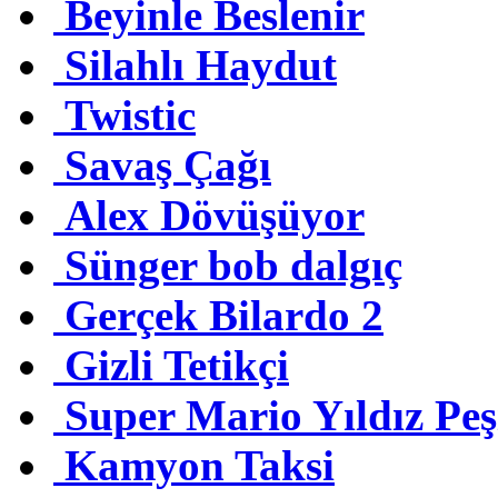
Beyinle Beslenir
Silahlı Haydut
Twistic
Savaş Çağı
Alex Dövüşüyor
Sünger bob dalgıç
Gerçek Bilardo 2
Gizli Tetikçi
Super Mario Yıldız Pe
Kamyon Taksi