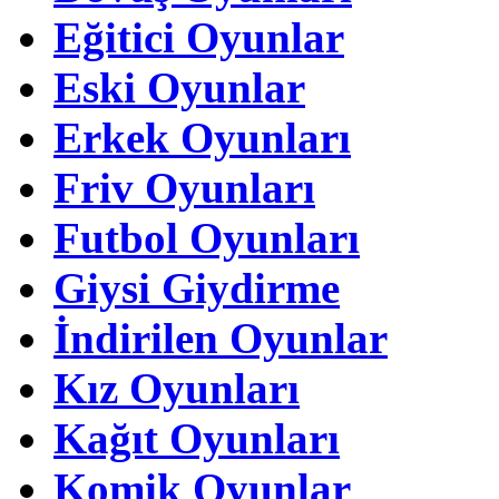
Eğitici Oyunlar
Eski Oyunlar
Erkek Oyunları
Friv Oyunları
Futbol Oyunları
Giysi Giydirme
İndirilen Oyunlar
Kız Oyunları
Kağıt Oyunları
Komik Oyunlar