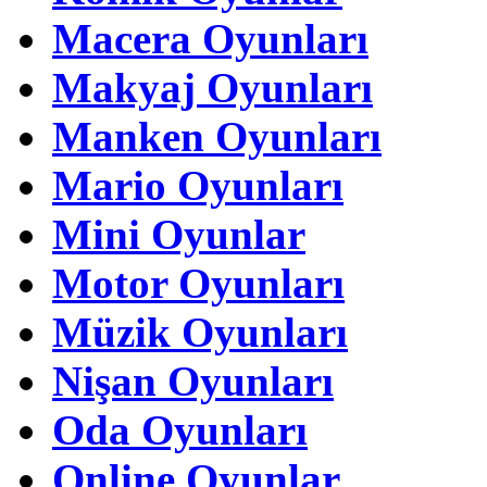
Macera Oyunları
Makyaj Oyunları
Manken Oyunları
Mario Oyunları
Mini Oyunlar
Motor Oyunları
Müzik Oyunları
Nişan Oyunları
Oda Oyunları
Online Oyunlar