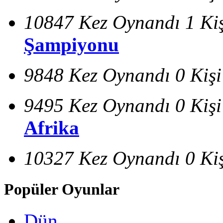
10847 Kez Oynandı
1 Ki
Şampiyonu
9848 Kez Oynandı
0 Kiş
9495 Kez Oynandı
0 Kiş
Afrika
10327 Kez Oynandı
0 Ki
Popüler Oyunlar
Dün