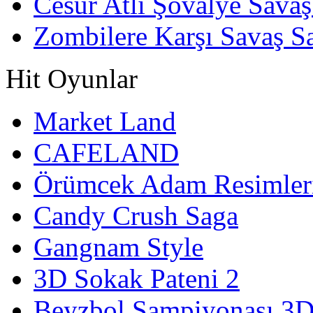
Cesur Atlı Şövalye Savaş
Zombilere Karşı Savaş S
Hit Oyunlar
Market Land
CAFELAND
Örümcek Adam Resimler
Candy Crush Saga
Gangnam Style
3D Sokak Pateni 2
Beyzbol Şampiyonası 3