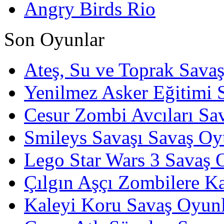
Angry Birds Rio
Son Oyunlar
Ateş, Su ve Toprak Sava
Yenilmez Asker Eğitimi 
Cesur Zombi Avcıları Sa
Smileys Savaşı Savaş Oy
Lego Star Wars 3 Savaş 
Çılgın Aşçı Zombilere Ka
Kaleyi Koru Savaş Oyunl