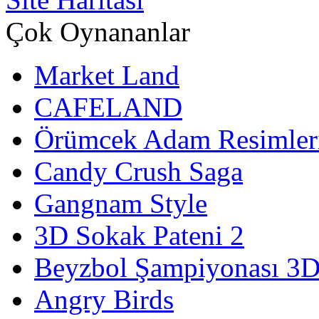
Çok Oynananlar
Market Land
CAFELAND
Örümcek Adam Resimler
Candy Crush Saga
Gangnam Style
3D Sokak Pateni 2
Beyzbol Şampiyonası 3
Angry Birds