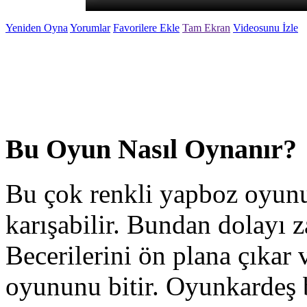
Yeniden Oyna
Yorumlar
Favorilere Ekle
Tam Ekran
Videosunu İzle
Bu Oyun Nasıl Oynanır?
Bu çok renkli yapboz oyunu
karışabilir. Bundan dolayı 
Becerilerini ön plana çıkar
oyununu bitir. Oyunkardeş b