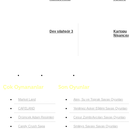
Dev silahşör 3
Kartopu
Nişancısı
Anasayfa
Nişan Oyunları
Dev silahşör 3
Market Land
Ateş, Su ve Toprak Savaş Oyunları
CAFELAND
Yenilmez Asker Eğitimi Savaş Oyunları
Örümcek Adam Resimleri
Cesur Zombi Avcıları Savaş Oyunları
Candy Crush Saga
Smileys Savaşı Savaş Oyunları