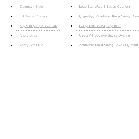
Gangnam Style
Lego Star Wars 3 Savaş Oyunları
3D Sokak Pateni 2
Çılgın Aşçı Zombilere Karşı Savaş Oyun
Beyzbol Şampiyonası 3D
Kaleyi Koru Savaş Oyunları
Angry Birds
Cesur Atlı Şövalye Savaş Oyunları
Angry Birds Rio
Zombilere Karşı Savaş Savaş Oyunları