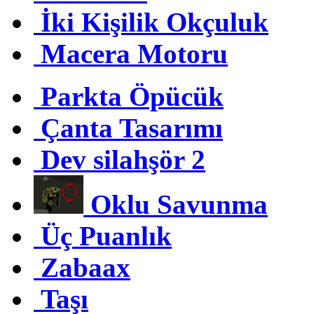
İki Kişilik Okçuluk
Macera Motoru
Parkta Öpücük
Çanta Tasarımı
Dev silahşör 2
Oklu Savunma
Üç Puanlık
Zabaax
Taşı