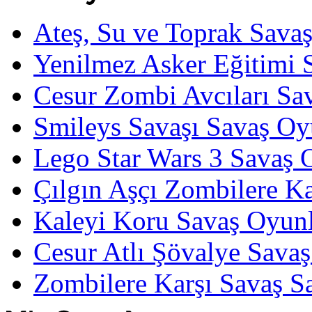
Ateş, Su ve Toprak Sava
Yenilmez Asker Eğitimi 
Cesur Zombi Avcıları Sa
Smileys Savaşı Savaş Oy
Lego Star Wars 3 Savaş 
Çılgın Aşçı Zombilere Ka
Kaleyi Koru Savaş Oyunl
Cesur Atlı Şövalye Savaş
Zombilere Karşı Savaş S