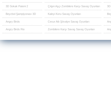
3D Sokak Pateni 2
Çılgın Aşçı Zombilere Karşı Savaş Oyunları
3D 
Beyzbol Şampiyonası 3D
Kaleyi Koru Savaş Oyunları
Be
Angry Birds
Cesur Atlı Şövalye Savaş Oyunları
Ang
Angry Birds Rio
Zombilere Karşı Savaş Savaş Oyunları
Ang