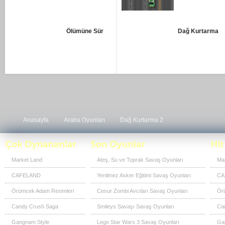
Ölümüne Sür
Dağ Kurtarma
Anasayfa
Araba Oyunları
Dağ Kurtarma 2
Market Land
Ateş, Su ve Toprak Savaş Oyunları
Ma
CAFELAND
Yenilmez Asker Eğitimi Savaş Oyunları
CA
Örümcek Adam Resimleri
Cesur Zombi Avcıları Savaş Oyunları
Ör
Candy Crush Saga
Smileys Savaşı Savaş Oyunları
Ca
Gangnam Style
Lego Star Wars 3 Savaş Oyunları
Ga