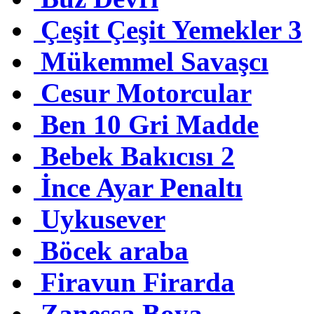
Çeşit Çeşit Yemekler 3
Mükemmel Savaşcı
Cesur Motorcular
Ben 10 Gri Madde
Bebek Bakıcısı 2
İnce Ayar Penaltı
Uykusever
Böcek araba
Firavun Firarda
Zanessa Boya