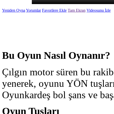
Yeniden Oyna
Yorumlar
Favorilere Ekle
Tam Ekran
Videosunu İzle
Bu Oyun Nasıl Oynanır?
Çılgın motor süren bu rakibi
yenerek, oyunu YÖN tuşları
Oyunkardeş bol şans ve başar
Oyun Tuşları