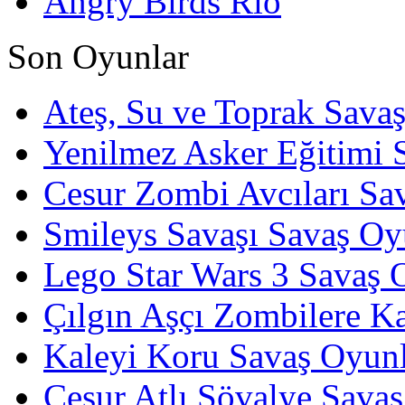
Angry Birds Rio
Son Oyunlar
Ateş, Su ve Toprak Sava
Yenilmez Asker Eğitimi 
Cesur Zombi Avcıları Sa
Smileys Savaşı Savaş Oy
Lego Star Wars 3 Savaş 
Çılgın Aşçı Zombilere Ka
Kaleyi Koru Savaş Oyunl
Cesur Atlı Şövalye Savaş