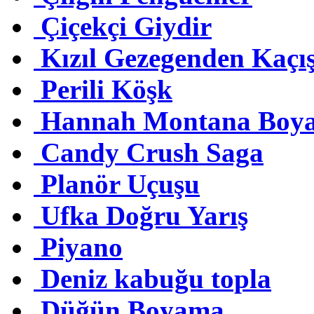
Çiçekçi Giydir
Kızıl Gezegenden Kaçı
Perili Köşk
Hannah Montana Boy
Candy Crush Saga
Planör Uçuşu
Ufka Doğru Yarış
Piyano
Deniz kabuğu topla
Düğün Boyama