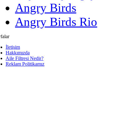
Angry Birds
Angry Birds Rio
falar
İletişim
Hakkımızda
Aile Filtresi Nedir?
Reklam Politikamız