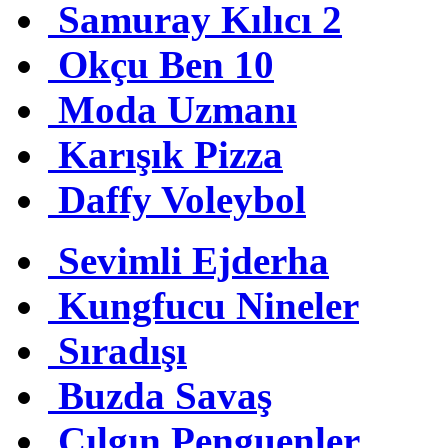
Samuray Kılıcı 2
Okçu Ben 10
Moda Uzmanı
Karışık Pizza
Daffy Voleybol
Sevimli Ejderha
Kungfucu Nineler
Sıradışı
Buzda Savaş
Çılgın Penguenler