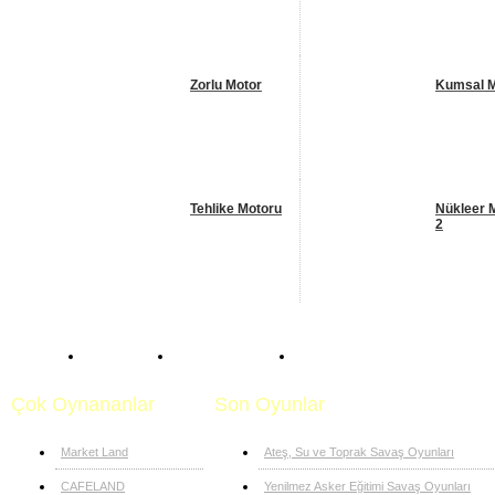
Zorlu Motor
Kumsal M
Tehlike Motoru
Nükleer 
2
Anasayfa
Motor Oyunları
Cesur Motorcular
Çok Oynananlar
Son Oyunlar
Market Land
Ateş, Su ve Toprak Savaş Oyunları
CAFELAND
Yenilmez Asker Eğitimi Savaş Oyunları