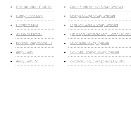
Örümcek Adam Resimleri
Cesur Zombi Avcıları Savaş Oyunları
Candy Crush Saga
Smileys Savaşı Savaş Oyunları
Gangnam Style
Lego Star Wars 3 Savaş Oyunları
3D Sokak Pateni 2
Çılgın Aşçı Zombilere Karşı Savaş Oyunlar
Beyzbol Şampiyonası 3D
Kaleyi Koru Savaş Oyunları
Angry Birds
Cesur Atlı Şövalye Savaş Oyunları
Angry Birds Rio
Zombilere Karşı Savaş Savaş Oyunları