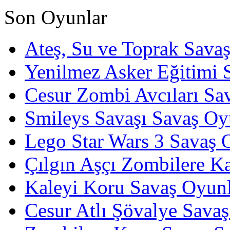
Son Oyunlar
Ateş, Su ve Toprak Sava
Yenilmez Asker Eğitimi 
Cesur Zombi Avcıları Sa
Smileys Savaşı Savaş Oy
Lego Star Wars 3 Savaş 
Çılgın Aşçı Zombilere Ka
Kaleyi Koru Savaş Oyunl
Cesur Atlı Şövalye Savaş