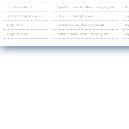
3D Sokak Pateni 2
Çılgın Aşçı Zombilere Karşı Savaş Oyunları
3D 
Beyzbol Şampiyonası 3D
Kaleyi Koru Savaş Oyunları
Be
Angry Birds
Cesur Atlı Şövalye Savaş Oyunları
Ang
Angry Birds Rio
Zombilere Karşı Savaş Savaş Oyunları
Ang