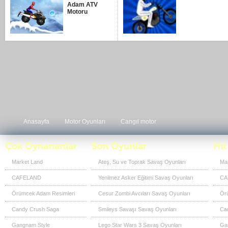
Adam ATV
Motoru
Anasayfa
Motor Oyunları
Cangıl motor
Market Land
Ateş, Su ve Toprak Savaş Oyunları
Ma
CAFELAND
Yenilmez Asker Eğitimi Savaş Oyunları
CA
Örümcek Adam Resimleri
Cesur Zombi Avcıları Savaş Oyunları
Ör
Candy Crush Saga
Smileys Savaşı Savaş Oyunları
Ca
Gangnam Style
Lego Star Wars 3 Savaş Oyunları
Ga