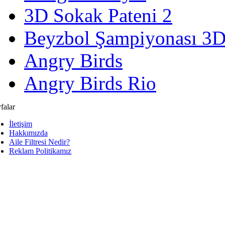
3D Sokak Pateni 2
Beyzbol Şampiyonası 3
Angry Birds
Angry Birds Rio
falar
İletişim
Hakkımızda
Aile Filtresi Nedir?
Reklam Politikamız