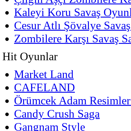
Kaleyi Koru Savaş Oyunl
Cesur Atlı Şövalye Savaş
Zombilere Karşı Savaş S
Hit Oyunlar
Market Land
CAFELAND
Örümcek Adam Resimler
Candy Crush Saga
Gangnam Style