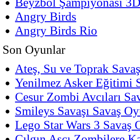
Beyzbol Şampiyonası 3
Angry Birds
Angry Birds Rio
Son Oyunlar
Ateş, Su ve Toprak Sava
Yenilmez Asker Eğitimi 
Cesur Zombi Avcıları Sa
Smileys Savaşı Savaş Oy
Lego Star Wars 3 Savaş 
Çılgın Aşçı Zombilere Ka