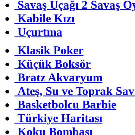
Savaş Uçağı 2 Savaş O
Kabile Kızı
Uçurtma
Klasik Poker
Küçük Boksör
Bratz Akvaryum
Ateş, Su ve Toprak Sa
Basketbolcu Barbie
Türkiye Haritası
Koku Bombası