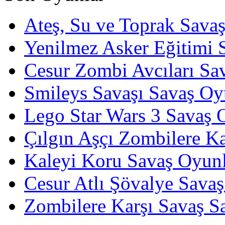
Ateş, Su ve Toprak Sava
Yenilmez Asker Eğitimi 
Cesur Zombi Avcıları Sa
Smileys Savaşı Savaş Oy
Lego Star Wars 3 Savaş 
Çılgın Aşçı Zombilere Ka
Kaleyi Koru Savaş Oyunl
Cesur Atlı Şövalye Savaş
Zombilere Karşı Savaş S