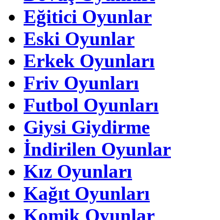
Eğitici Oyunlar
Eski Oyunlar
Erkek Oyunları
Friv Oyunları
Futbol Oyunları
Giysi Giydirme
İndirilen Oyunlar
Kız Oyunları
Kağıt Oyunları
Komik Oyunlar