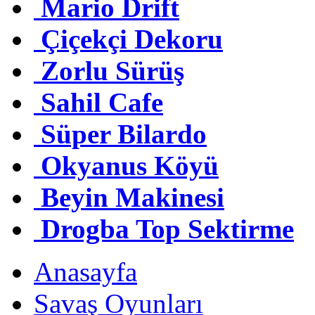
Mario Drift
Çiçekçi Dekoru
Zorlu Sürüş
Sahil Cafe
Süper Bilardo
Okyanus Köyü
Beyin Makinesi
Drogba Top Sektirme
Anasayfa
Savaş Oyunları