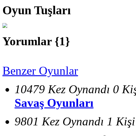
Oyun Tuşları
Yorumlar {
1
}
Benzer Oyunlar
10479 Kez Oynandı
0 Ki
Savaş Oyunları
9801 Kez Oynandı
1 Kiş