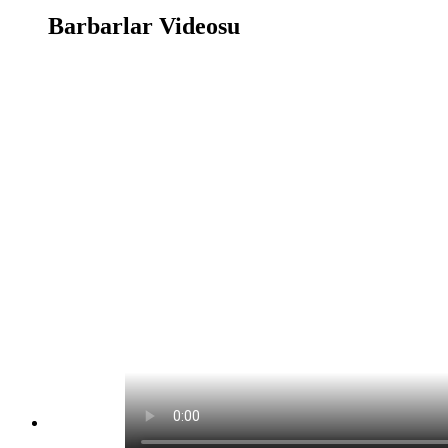
Barbarlar Videosu
Barbarlar Oyunu