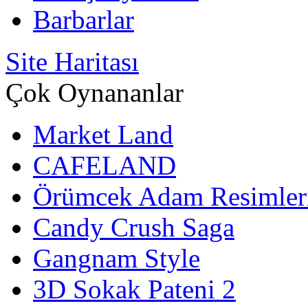
Barbarlar
Site Haritası
Çok Oynananlar
Market Land
CAFELAND
Örümcek Adam Resimler
Candy Crush Saga
Gangnam Style
3D Sokak Pateni 2