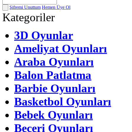
Şifremi Unuttum
Hemen Üye Ol
Kategoriler
3D Oyunlar
Ameliyat Oyunları
Araba Oyunları
Balon Patlatma
Barbie Oyunları
Basketbol Oyunları
Bebek Oyunları
Beceri Oyunları