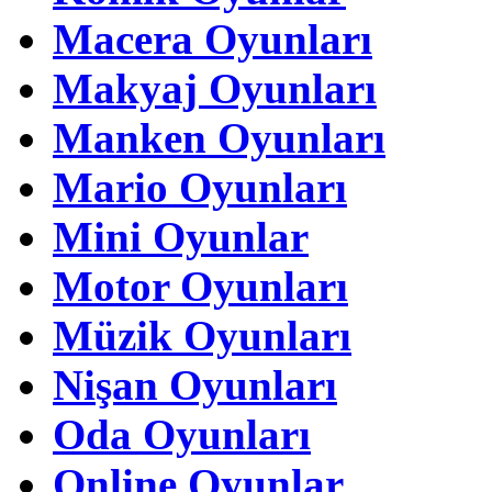
Macera Oyunları
Makyaj Oyunları
Manken Oyunları
Mario Oyunları
Mini Oyunlar
Motor Oyunları
Müzik Oyunları
Nişan Oyunları
Oda Oyunları
Online Oyunlar