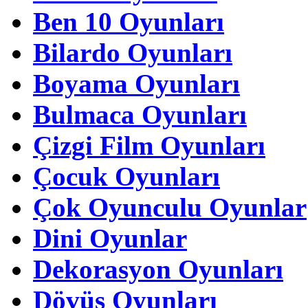
Ben 10 Oyunları
Bilardo Oyunları
Boyama Oyunları
Bulmaca Oyunları
Çizgi Film Oyunları
Çocuk Oyunları
Çok Oyunculu Oyunlar
Dini Oyunlar
Dekorasyon Oyunları
Dövüş Oyunları