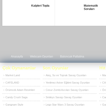
Kalpleri Topla
Matematik
Soruları
Anasayfa
Webcam Oyunları
Baloncuk Patlatma
Market Land
Ateş, Su ve Toprak Savaş Oyunları
Ma
CAFELAND
Yenilmez Asker Eğitimi Savaş Oyunları
CA
Örümcek Adam Resimleri
Cesur Zombi Avcıları Savaş Oyunları
Ör
Candy Crush Saga
Smileys Savaşı Savaş Oyunları
Ca
Gangnam Style
Lego Star Wars 3 Savaş Oyunları
Ga