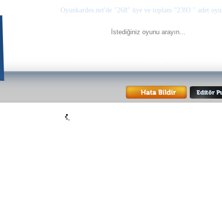
Oyunkardes.net'de
"268"
üye ve toplam
"2393 "
adet oyu