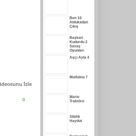
Ben 10
Ablukadan
Çıkış
Başkan
Kudurdu 2
Savaş
Oyunları
Aşçı Ayla 4
Mutfakta 7
Mario
0
Traktörü
Silahlı
Haydut