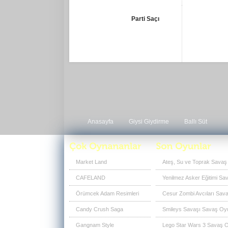
Parti Saçı
Anasayfa
Giysi Giydirme
Ballı Süt
Market Land
Ateş, Su ve Toprak Savaş
CAFELAND
Yenilmez Asker Eğitimi Sa
Örümcek Adam Resimleri
Cesur Zombi Avcıları Sava
Candy Crush Saga
Smileys Savaşı Savaş Oyu
Gangnam Style
Lego Star Wars 3 Savaş O