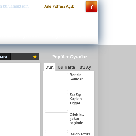
n bulunmaktadır.
Benzin
Solucan
Zıp Zıp
Kaplan
Tigger
Çilek kız
şeker
peşinde
Balon Tetris