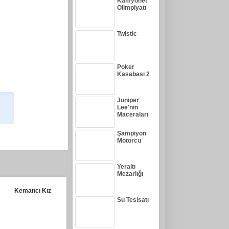
Kamyonet
Olimpiyatı
Twistic
Poker
Kasabası 2
Juniper
Lee'nin
Maceraları
Şampiyon
Motorcu
Yeraltı
Mezarlığı
Kemancı Kız
Su Tesisatı