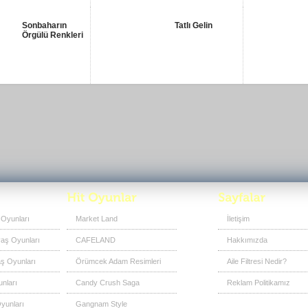
Sonbaharın
Tatlı Gelin
Örgülü Renkleri
 Oyunları
Market Land
İletişim
vaş Oyunları
CAFELAND
Hakkımızda
ş Oyunları
Örümcek Adam Resimleri
Aile Filtresi Nedir?
nları
Candy Crush Saga
Reklam Politikamız
yunları
Gangnam Style