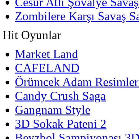
Cesur Atlı Şövalye Savaş
Zombilere Karşı Savaş S
Hit Oyunlar
Market Land
CAFELAND
Örümcek Adam Resimler
Candy Crush Saga
Gangnam Style
3D Sokak Pateni 2
Beyzbol Şampiyonası 3