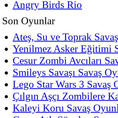
Angry Birds Rio
Son Oyunlar
Ateş, Su ve Toprak Sava
Yenilmez Asker Eğitimi 
Cesur Zombi Avcıları Sa
Smileys Savaşı Savaş Oy
Lego Star Wars 3 Savaş 
Çılgın Aşçı Zombilere Ka
Kaleyi Koru Savaş Oyunl