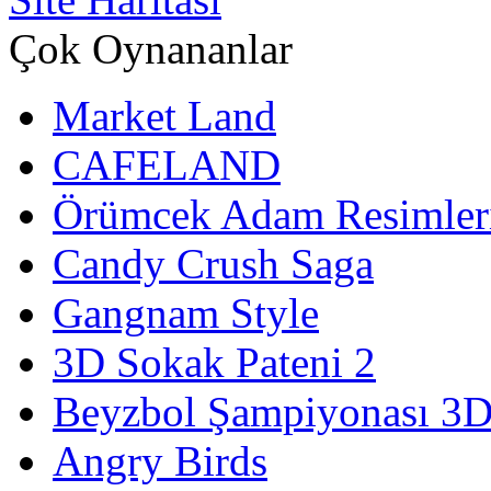
Çok Oynananlar
Market Land
CAFELAND
Örümcek Adam Resimler
Candy Crush Saga
Gangnam Style
3D Sokak Pateni 2
Beyzbol Şampiyonası 3
Angry Birds