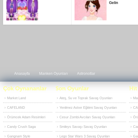
Gelin
Anasayfa
Manken Oyunları
Astronotlar
Market Land
Ateş, Su ve Toprak Savaş Oyunları
Ma
CAFELAND
Yenilmez Asker Eğitimi Savaş Oyunları
CA
Örümcek Adam Resimleri
Cesur Zombi Avcıları Savaş Oyunları
Ör
Candy Crush Saga
Smileys Savaşı Savaş Oyunları
Ca
Gangnam Style
Lego Star Wars 3 Savaş Oyunları
Ga