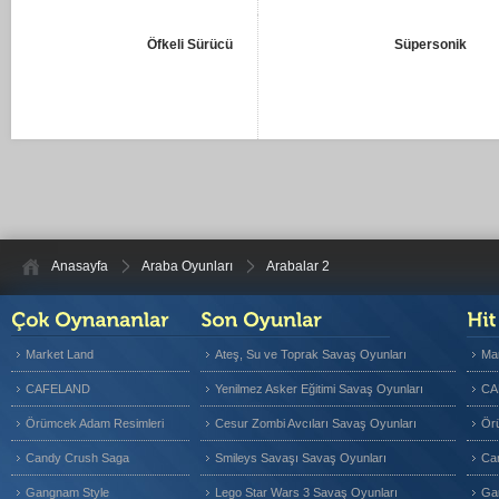
Öfkeli Sürücü
Süpersonik
Anasayfa
Araba Oyunları
Arabalar 2
Market Land
Ateş, Su ve Toprak Savaş Oyunları
Ma
CAFELAND
Yenilmez Asker Eğitimi Savaş Oyunları
CA
Örümcek Adam Resimleri
Cesur Zombi Avcıları Savaş Oyunları
Ör
Candy Crush Saga
Smileys Savaşı Savaş Oyunları
Ca
Gangnam Style
Lego Star Wars 3 Savaş Oyunları
Ga