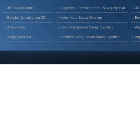
3D Sokak Pateni 2
Çılgın Aşçı Zombilere Karşı Savaş Oyunları
3D 
Beyzbol Şampiyonası 3D
Kaleyi Koru Savaş Oyunları
Be
Angry Birds
Cesur Atlı Şövalye Savaş Oyunları
Ang
Angry Birds Rio
Zombilere Karşı Savaş Savaş Oyunları
Ang