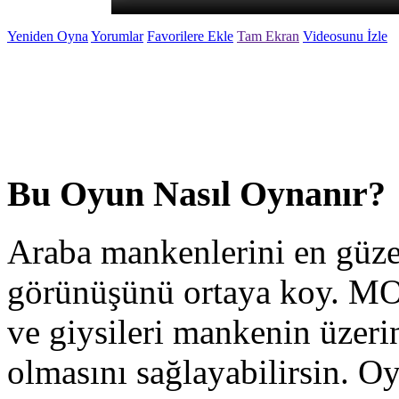
Yeniden Oyna
Yorumlar
Favorilere Ekle
Tam Ekran
Videosunu İzle
Bu Oyun Nasıl Oynanır?
Araba mankenlerini en güzel
görünüşünü ortaya koy. M
ve giysileri mankenin üzeri
olmasını sağlayabilirsin. O