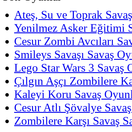
Ateş, Su ve Toprak Sava
Yenilmez Asker Eğitimi 
Cesur Zombi Avcıları Sa
Smileys Savaşı Savaş Oy
Lego Star Wars 3 Savaş 
Çılgın Aşçı Zombilere Ka
Kaleyi Koru Savaş Oyunl
Cesur Atlı Şövalye Savaş
Zombilere Karşı Savaş S