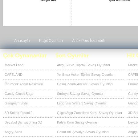
Anasayfa
Kağıt Oyunları
Antik Pers İskambili
Market Land
Ateş, Su ve Toprak Savaş Oyunları
Marke
CAFELAND
Yenilmez Asker Eğitimi Savaş Oyunları
CAFE
Örümcek Adam Resimleri
Cesur Zombi Avcıları Savaş Oyunları
Örümc
Candy Crush Saga
Smileys Savaşı Savaş Oyunları
Candy
Gangnam Style
Lego Star Wars 3 Savaş Oyunları
Gangn
3D Sokak Pateni 2
Çılgın Aşçı Zombilere Karşı Savaş Oyunları
3D Sok
Beyzbol Şampiyonası 3D
Kaleyi Koru Savaş Oyunları
Beyzb
Angry Birds
Cesur Atlı Şövalye Savaş Oyunları
Angry 