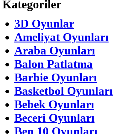
Kategoriler
3D Oyunlar
Ameliyat Oyunları
Araba Oyunları
Balon Patlatma
Barbie Oyunları
Basketbol Oyunları
Bebek Oyunları
Beceri Oyunları
Ben 10 Oyunları