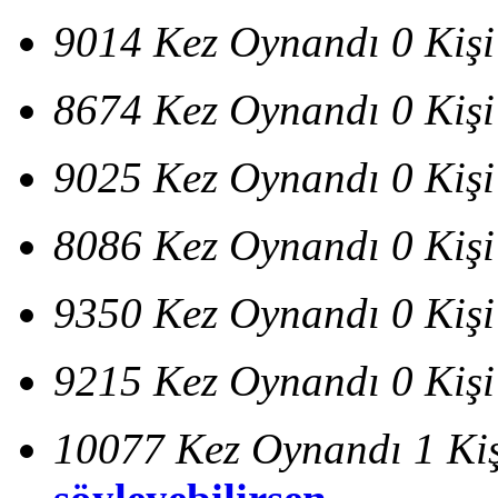
9014 Kez Oynandı
0 Kiş
8674 Kez Oynandı
0 Kiş
9025 Kez Oynandı
0 Kiş
8086 Kez Oynandı
0 Kiş
9350 Kez Oynandı
0 Kiş
9215 Kez Oynandı
0 Kiş
10077 Kez Oynandı
1 Ki