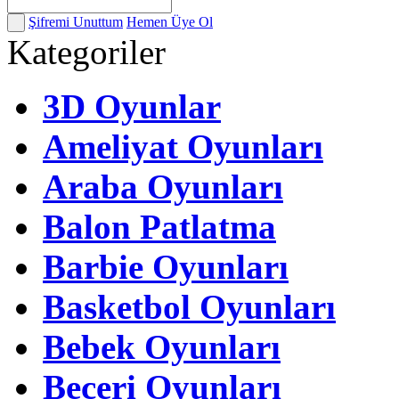
Şifremi Unuttum
Hemen Üye Ol
Kategoriler
3D Oyunlar
Ameliyat Oyunları
Araba Oyunları
Balon Patlatma
Barbie Oyunları
Basketbol Oyunları
Bebek Oyunları
Beceri Oyunları