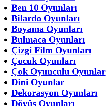
Ben 10 Oyunları
Bilardo Oyunları
Boyama Oyunları
Bulmaca Oyunları
Çizgi Film Oyunları
Çocuk Oyunları
Çok Oyunculu Oyunlar
Dini Oyunlar
Dekorasyon Oyunları
Dövüş Oyunları