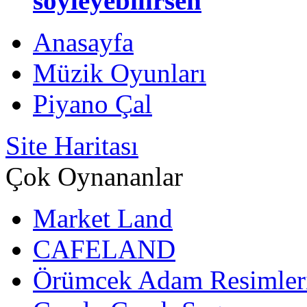
söyleyebilirsen
Anasayfa
Müzik Oyunları
Piyano Çal
Site Haritası
Çok Oynananlar
Market Land
CAFELAND
Örümcek Adam Resimler