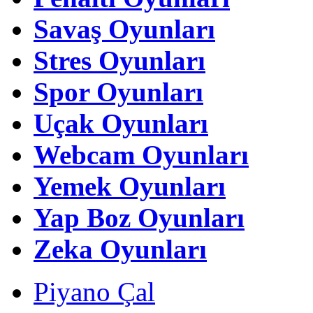
Savaş Oyunları
Stres Oyunları
Spor Oyunları
Uçak Oyunları
Webcam Oyunları
Yemek Oyunları
Yap Boz Oyunları
Zeka Oyunları
Piyano Çal