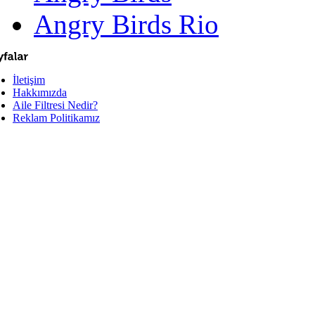
Angry Birds Rio
İletişim
Hakkımızda
Aile Filtresi Nedir?
Reklam Politikamız