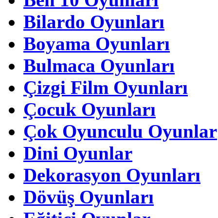
Bilardo Oyunları
Boyama Oyunları
Bulmaca Oyunları
Çizgi Film Oyunları
Çocuk Oyunları
Çok Oyunculu Oyunlar
Dini Oyunlar
Dekorasyon Oyunları
Dövüş Oyunları