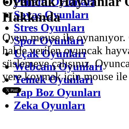
Oyuncak Hayvanlar
Penaltı Oyunları
Savaş Oyunları
Hakkında
Stres Oyunları
Oyun mouse ile oynanıyor. 
Spor Oyunları
halde verilen oyuncak hayv
Uçak Oyunları
süslemeye çalışınız. Oyuncak
Webcam Oyunları
yere koymak için mouse ile
Yemek Oyunları
Yap Boz Oyunları
Zeka Oyunları