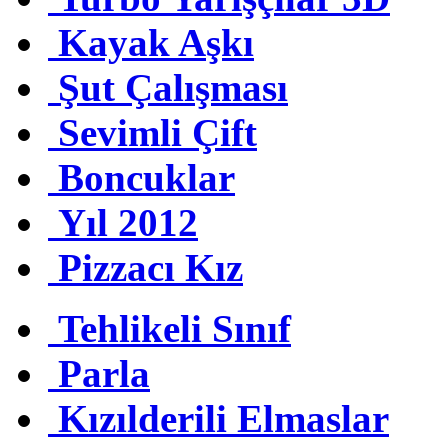
Kayak Aşkı
Şut Çalışması
Sevimli Çift
Boncuklar
Yıl 2012
Pizzacı Kız
Tehlikeli Sınıf
Parla
Kızılderili Elmaslar