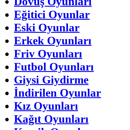
Dövüş Oyunları
Eğitici Oyunlar
Eski Oyunlar
Erkek Oyunları
Friv Oyunları
Futbol Oyunları
Giysi Giydirme
İndirilen Oyunlar
Kız Oyunları
Kağıt Oyunları