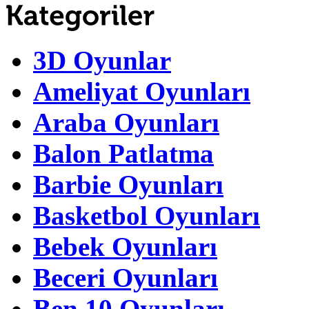
3D Oyunlar
Ameliyat Oyunları
Araba Oyunları
Balon Patlatma
Barbie Oyunları
Basketbol Oyunları
Bebek Oyunları
Beceri Oyunları
Ben 10 Oyunları