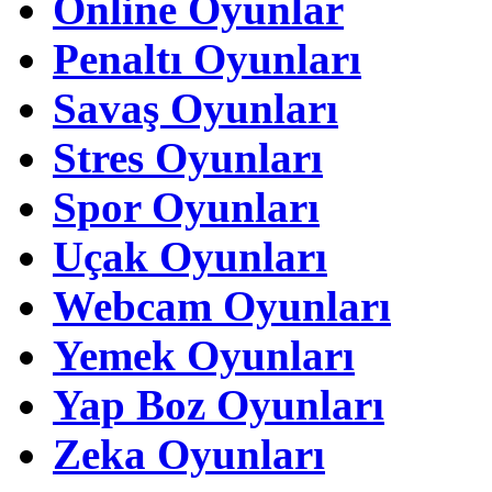
Online Oyunlar
Penaltı Oyunları
Savaş Oyunları
Stres Oyunları
Spor Oyunları
Uçak Oyunları
Webcam Oyunları
Yemek Oyunları
Yap Boz Oyunları
Zeka Oyunları