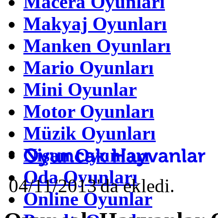
Macera Oyunları
Makyaj Oyunları
Manken Oyunları
Mario Oyunları
Mini Oyunlar
Motor Oyunları
Müzik Oyunları
Nişan Oyunları
Oda Oyunları
04/11/2013'da ekledi.
Online Oyunlar