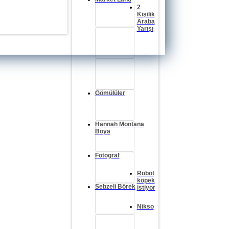
2
Kişilik
Araba
Yarışı
Gömülüler
Hannah Montana
Boya
Fotograf
Robot
köpek
Sebzeli Börek
istiyor
Nikso