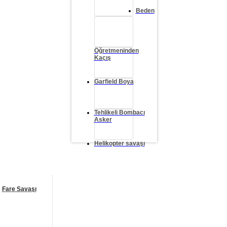
Beden
Öğretmeninden
Kaçış
Garfield Boya
Tehlikeli Bombacı
Asker
Helikopter savaşı
Fare Savaşı