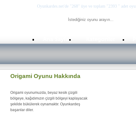
Oyunkardes.net'de
"268"
üye ve toplam
"2393 "
adet oyu
Origami Oyunu Hakkında
Origami oyunumuzda, beyaz kesik çizgili
bölgeye, kağıdımızın çizgili bölgeyi kaplayacak
şekilde bükülerek oynamaktır. Oyunkardeş
başarılar diler.