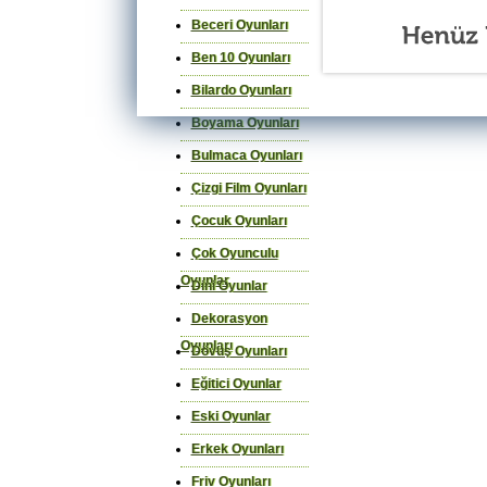
Beceri Oyunları
Ben 10 Oyunları
Bilardo Oyunları
Boyama Oyunları
Bulmaca Oyunları
Çizgi Film Oyunları
Çocuk Oyunları
Çok Oyunculu
Oyunlar
Dini Oyunlar
Dekorasyon
Oyunları
Dövüş Oyunları
Eğitici Oyunlar
Eski Oyunlar
Erkek Oyunları
Friv Oyunları