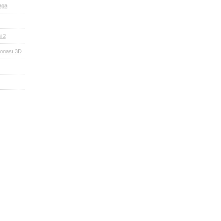
aga
i 2
onası 3D