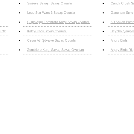
Smileys Savaşı Savaş Oyunları
Candy Crush S
Lego Star Wars 3 Savaş Oyunları
Gangnam Style
Çılgın Aşçı Zombilere Karşı Savaş Oyunları
3D Sokak Paten
ı 3D
Kaleyi Koru Savaş Oyunları
Beyzbol Şampiy
Cesur Atlı Şövalye Savaş Oyunları
Angry Birds
Zombilere Karşı Savaş Savaş Oyunları
Angry Birds Rio