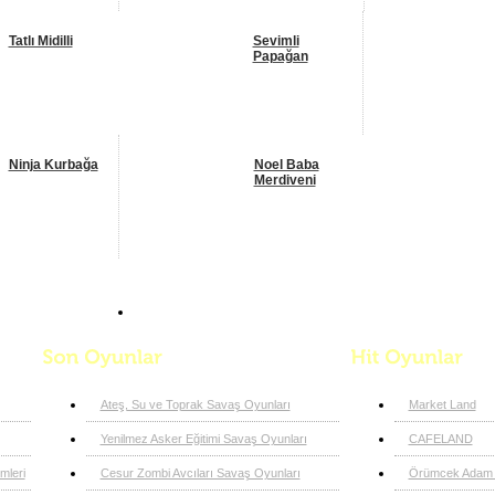
Tatlı Midilli
Sevimli
Papağan
Ninja Kurbağa
Noel Baba
Merdiveni
Çocuk Oyunları
Origami
Ateş, Su ve Toprak Savaş Oyunları
Market Land
Yenilmez Asker Eğitimi Savaş Oyunları
CAFELAND
leri
Cesur Zombi Avcıları Savaş Oyunları
Örümcek Adam 