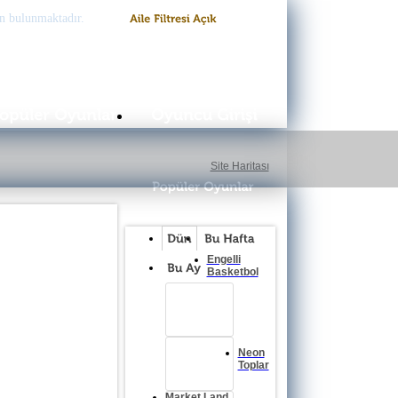
n bulunmaktadır.
Site Haritası
Engelli
Basketbol
Neon
Toplar
Market Land