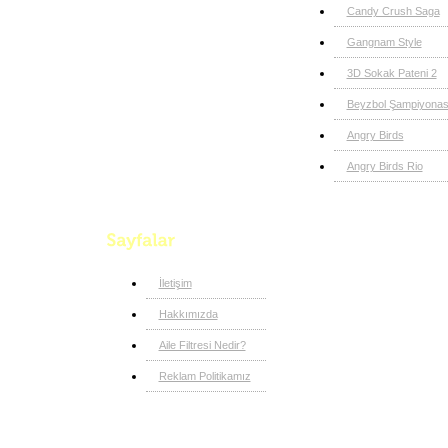
Candy Crush Saga
Gangnam Style
3D Sokak Pateni 2
Beyzbol Şampiyonas
Angry Birds
Angry Birds Rio
İletişim
Hakkımızda
Aile Filtresi Nedir?
Reklam Politikamız