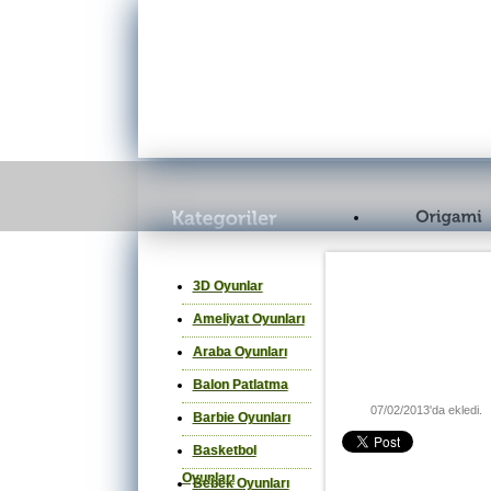
3D Oyunlar
Ameliyat Oyunları
Araba Oyunları
Balon Patlatma
07/02/2013'da ekledi.
Barbie Oyunları
Basketbol
Oyunları
Bebek Oyunları