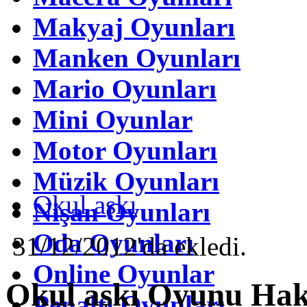
Makyaj Oyunları
Manken Oyunları
Mario Oyunları
Mini Oyunlar
Motor Oyunları
Müzik Oyunları
Okul aşkı
Nişan Oyunları
Oda Oyunları
31/12/2012'da ekledi.
Online Oyunlar
Okul aşkı Oyunu Ha
Penaltı Oyunları