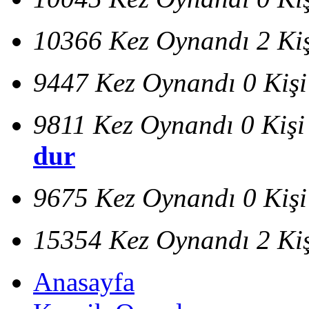
10366 Kez Oynandı
2 Ki
9447 Kez Oynandı
0 Kiş
9811 Kez Oynandı
0 Kişi
dur
9675 Kez Oynandı
0 Kiş
15354 Kez Oynandı
2 Ki
Anasayfa