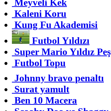
Meyveli Kek
Kaleni Koru
Kung Fu Akademisi
Futbol Yıldızı
Super Mario Yıldız Pe
Futbol Topu
Johnny bravo penaltı
Surat yamult
Ben 10 Macera