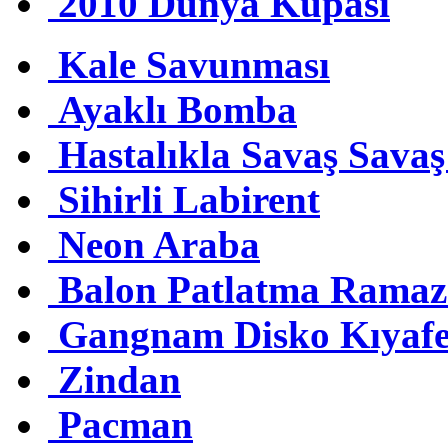
2010 Dünya Kupası
Kale Savunması
Ayaklı Bomba
Hastalıkla Savaş Sava
Sihirli Labirent
Neon Araba
Balon Patlatma Rama
Gangnam Disko Kıyafet
Zindan
Pacman