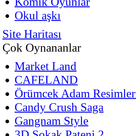
Komik Oyunlar
Okul aşkı
Site Haritası
Çok Oynananlar
Market Land
CAFELAND
Örümcek Adam Resimler
Candy Crush Saga
Gangnam Style
3D Sokak Pateni 2