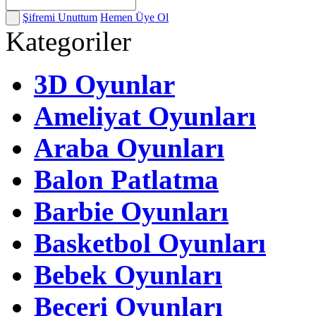
Şifremi Unuttum
Hemen Üye Ol
Kategoriler
3D Oyunlar
Ameliyat Oyunları
Araba Oyunları
Balon Patlatma
Barbie Oyunları
Basketbol Oyunları
Bebek Oyunları
Beceri Oyunları