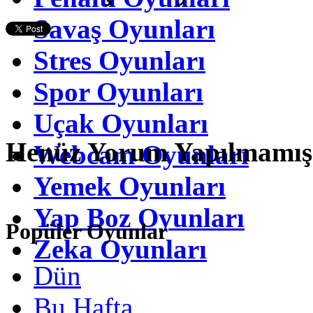
Savaş Oyunları
Stres Oyunları
Spor Oyunları
Uçak Oyunları
Henüz Yorum Yapılmamış
Webcam Oyunları
Yemek Oyunları
Yap Boz Oyunları
Popüler Oyunlar
Zeka Oyunları
Dün
Bu Hafta