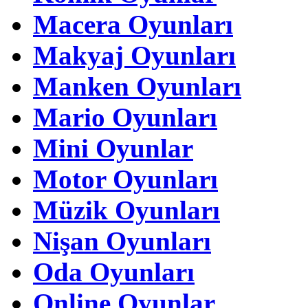
Macera Oyunları
Makyaj Oyunları
Manken Oyunları
Mario Oyunları
Mini Oyunlar
Motor Oyunları
Müzik Oyunları
Nişan Oyunları
Oda Oyunları
Online Oyunlar