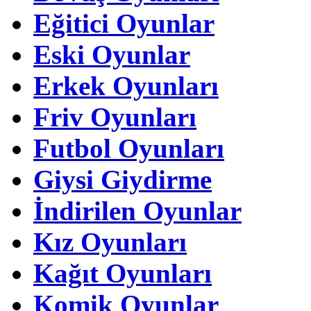
Eğitici Oyunlar
Eski Oyunlar
Erkek Oyunları
Friv Oyunları
Futbol Oyunları
Giysi Giydirme
İndirilen Oyunlar
Kız Oyunları
Kağıt Oyunları
Komik Oyunlar