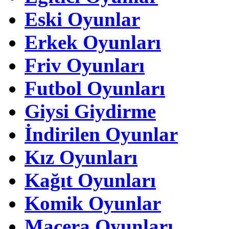
Eski Oyunlar
Erkek Oyunları
Friv Oyunları
Futbol Oyunları
Giysi Giydirme
İndirilen Oyunlar
Kız Oyunları
Kağıt Oyunları
Komik Oyunlar
Macera Oyunları