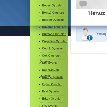
Beceri Oyunları
Ben 10 Oyunları
Bilardo Oyunları
Boyama Oyunları
Bulmaca Oyunları
Çizgi Film Oyunları
Çocuk Oyunları
Çok Oyunculu
Oyunlar
Dini Oyunlar
Dekorasyon
Oyunları
Dövüş Oyunları
Eğitici Oyunlar
Eski Oyunlar
Erkek Oyunları
Friv Oyunları