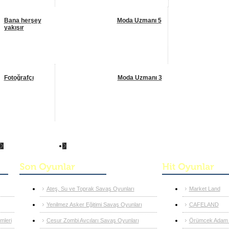
Bana herşey
Moda Uzmanı 5
yakışır
Fotoğrafçı
Moda Uzmanı 3
Manken Oyunları
Mayıs Festivali
Ateş, Su ve Toprak Savaş Oyunları
Market Land
Yenilmez Asker Eğitimi Savaş Oyunları
CAFELAND
leri
Cesur Zombi Avcıları Savaş Oyunları
Örümcek Adam 