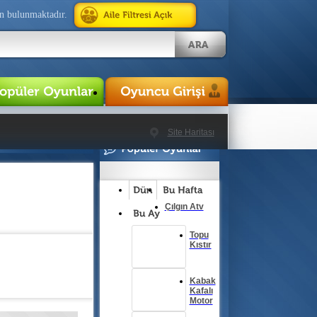
n bulunmaktadır.
Site Haritası
Çılgın Atv
Topu
Kıstır
Kabak
Kafalı
Motor