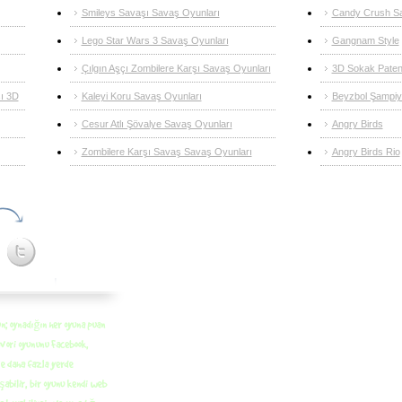
Smileys Savaşı Savaş Oyunları
Candy Crush S
Lego Star Wars 3 Savaş Oyunları
Gangnam Style
Çılgın Aşçı Zombilere Karşı Savaş Oyunları
3D Sokak Paten
ı 3D
Kaleyi Koru Savaş Oyunları
Beyzbol Şampiy
Cesur Atlı Şövalye Savaş Oyunları
Angry Birds
Zombilere Karşı Savaş Savaş Oyunları
Angry Birds Rio