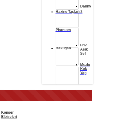
Danny
Hazine Taşları 2
Phantom
Friv
Bakugan
Aşık
Şef
Muzlu
Kek
Yap
Konser
Elbiseleri