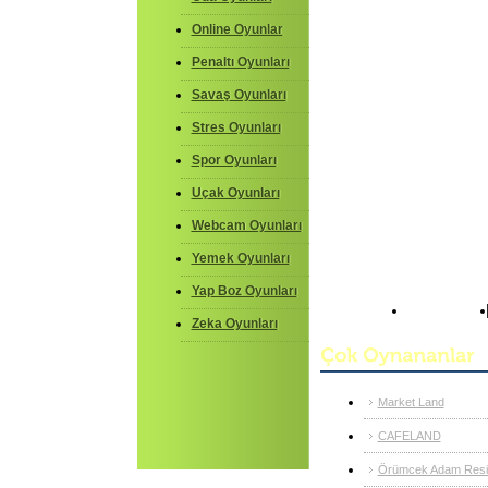
Online Oyunlar
Penaltı Oyunları
Savaş Oyunları
Stres Oyunları
Spor Oyunları
Uçak Oyunları
Webcam Oyunları
Yemek Oyunları
Yap Boz Oyunları
Anasayfa
Zeka Oyunları
Market Land
CAFELAND
Örümcek Adam Resim