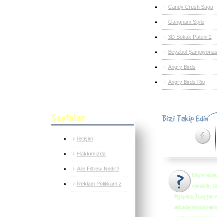
Candy Crush Saga
Gangnam Style
3D Sokak Pateni 2
Beyzbol Şampiyonas
Angry Birds
Angry Birds Rio
İletişim
Hakkımızda
Aile Filtresi Nedir?
Reklam Politikamız