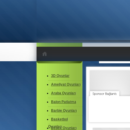
3D Oyunlar
Ameliyat Oyunları
Araba Oyunları
Balon Patlatma
31/12/2012'da ekledi.
Barbie Oyunları
Basketbol
Oyunları
Bebek Oyunları