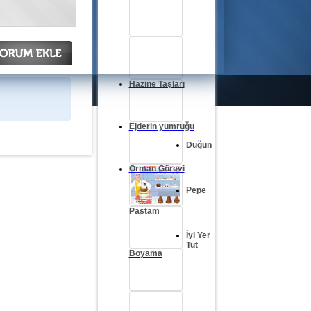
Hazine Taşları
Ejderin yumruğu
Düğün
Orman Görevi
Pepe
Pastam
İyi Yer
Tut
Boyama