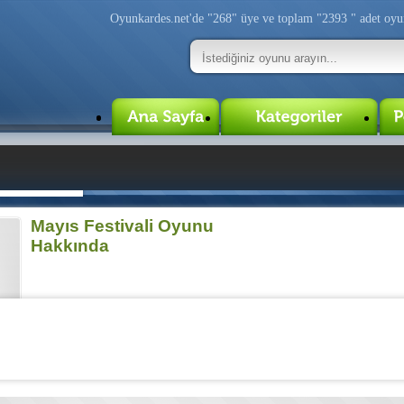
Oyunkardes.net'de
"268"
üye ve toplam
"2393 "
adet oyu
Mayıs Festivali Oyunu
Hakkında