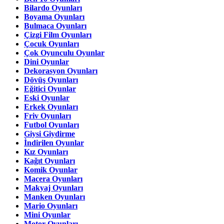
Bilardo Oyunları
Boyama Oyunları
Bulmaca Oyunları
Çizgi Film Oyunları
Çocuk Oyunları
Çok Oyunculu Oyunlar
Dini Oyunlar
Dekorasyon Oyunları
Dövüş Oyunları
Eğitici Oyunlar
Eski Oyunlar
Erkek Oyunları
Friv Oyunları
Futbol Oyunları
Giysi Giydirme
İndirilen Oyunlar
Kız Oyunları
Kağıt Oyunları
Komik Oyunlar
Macera Oyunları
Makyaj Oyunları
Manken Oyunları
Mario Oyunları
Mini Oyunlar
Motor Oyunları