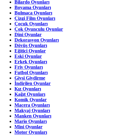
Bilardo Oyunları
Boyama Oyunları
Bulmaca Oyunları
Çizgi Film Oyunları
Çocuk Oyunları
Çok Oyunculu Oyunlar
Dini Oyunlar
Dekorasyon Oyunları
Dövüş Oyunları
Eğitici Oyunlar
Eski Oyunlar
Erkek Oyunları
Friv Oyunları
Futbol Oyunları
Giysi Giydirme
İndirilen Oyunlar
Kız Oyunları
Kağıt Oyunları
Komik Oyunlar
Macera Oyunları
Makyaj Oyunları
Manken Oyunları
Mario Oyunları
Mini Oyunlar
Motor Oyunları