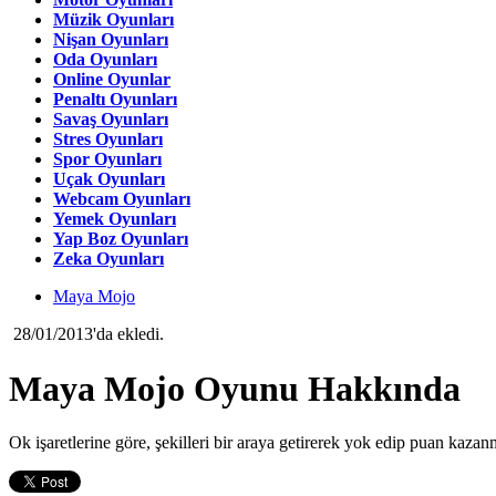
Müzik Oyunları
Nişan Oyunları
Oda Oyunları
Online Oyunlar
Penaltı Oyunları
Savaş Oyunları
Stres Oyunları
Spor Oyunları
Uçak Oyunları
Webcam Oyunları
Yemek Oyunları
Yap Boz Oyunları
Zeka Oyunları
Maya Mojo
28/01/2013'da ekledi.
Maya Mojo Oyunu Hakkında
Ok işaretlerine göre, şekilleri bir araya getirerek yok edip puan kazan