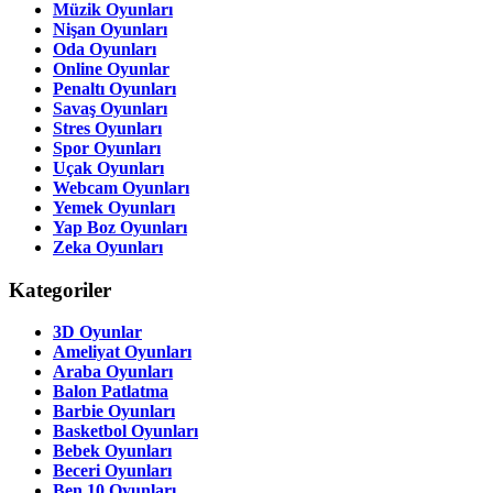
Müzik Oyunları
Nişan Oyunları
Oda Oyunları
Online Oyunlar
Penaltı Oyunları
Savaş Oyunları
Stres Oyunları
Spor Oyunları
Uçak Oyunları
Webcam Oyunları
Yemek Oyunları
Yap Boz Oyunları
Zeka Oyunları
Kategoriler
3D Oyunlar
Ameliyat Oyunları
Araba Oyunları
Balon Patlatma
Barbie Oyunları
Basketbol Oyunları
Bebek Oyunları
Beceri Oyunları
Ben 10 Oyunları