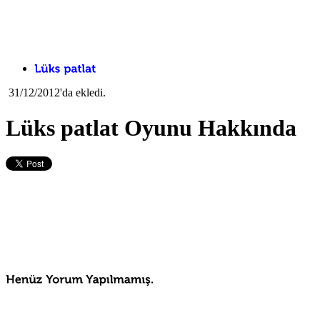
31/12/2012'da ekledi.
Lüks patlat Oyunu Hakkında