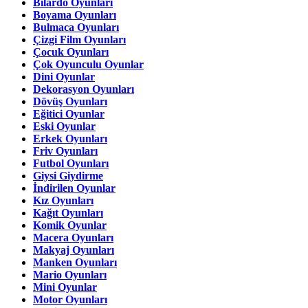
Bilardo Oyunları
Boyama Oyunları
Bulmaca Oyunları
Çizgi Film Oyunları
Çocuk Oyunları
Çok Oyunculu Oyunlar
Dini Oyunlar
Dekorasyon Oyunları
Dövüş Oyunları
Eğitici Oyunlar
Eski Oyunlar
Erkek Oyunları
Friv Oyunları
Futbol Oyunları
Giysi Giydirme
İndirilen Oyunlar
Kız Oyunları
Kağıt Oyunları
Komik Oyunlar
Macera Oyunları
Makyaj Oyunları
Manken Oyunları
Mario Oyunları
Mini Oyunlar
Motor Oyunları