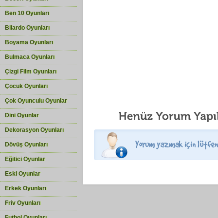
Ben 10 Oyunları
Bilardo Oyunları
Boyama Oyunları
Bulmaca Oyunları
Çizgi Film Oyunları
Çocuk Oyunları
Çok Oyunculu Oyunlar
Dini Oyunlar
Dekorasyon Oyunları
Dövüş Oyunları
Eğitici Oyunlar
Eski Oyunlar
Erkek Oyunları
Friv Oyunları
Futbol Oyunları