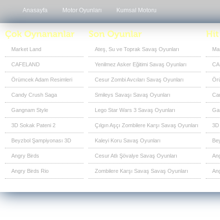
Anasayfa
Motor Oyunları
Kumsal Motoru
Market Land
Ateş, Su ve Toprak Savaş Oyunları
Ma
CAFELAND
Yenilmez Asker Eğitimi Savaş Oyunları
CA
Örümcek Adam Resimleri
Cesur Zombi Avcıları Savaş Oyunları
Ör
Candy Crush Saga
Smileys Savaşı Savaş Oyunları
Ca
Gangnam Style
Lego Star Wars 3 Savaş Oyunları
Ga
3D Sokak Pateni 2
Çılgın Aşçı Zombilere Karşı Savaş Oyunları
3D 
Beyzbol Şampiyonası 3D
Kaleyi Koru Savaş Oyunları
Be
Angry Birds
Cesur Atlı Şövalye Savaş Oyunları
Ang
Angry Birds Rio
Zombilere Karşı Savaş Savaş Oyunları
Ang