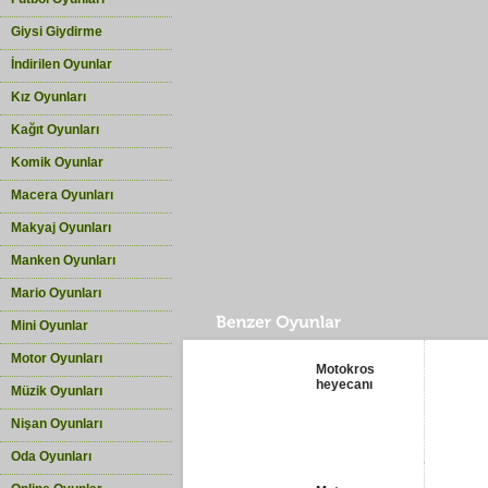
Giysi Giydirme
İndirilen Oyunlar
Kız Oyunları
Kağıt Oyunları
Komik Oyunlar
Macera Oyunları
Makyaj Oyunları
Manken Oyunları
Mario Oyunları
Mini Oyunlar
Motor Oyunları
Motokros
heyecanı
Müzik Oyunları
Nişan Oyunları
Oda Oyunları